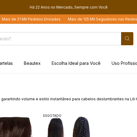
Há 22 Anos no Mercado, Sempre com Você
s de 21 Mil Pedidos Enviados
Mais de 125 Mil Seguidores nas Redes Soc
artelas
Beautex
Escolha Ideal para Você
Uso Profissi
garantindo volume e estilo instantâneo para cabelos deslumbrantes na Lili H
ESGOTADO