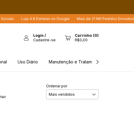
iais
Loja 4.6 Estrelas no Google
Mais de 21 Mil Pedidos Enviados
Login
/
Carrinho
(
0
)
Cadastre-se
R$0,00
onal
Uso Diário
Manutenção e Tratamento
Rastreio d
Ordenar por
air.