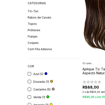
CATEGORIAS
Tic-Tac
Rabos de Cavalo
Topos
Próteses
Franjas
Coques
Com Fita Adesiva
10 cores
COR
Aplique Tic T
Aspecto Natur
Azul (2)
Dourado (1)
R$88,00
Castanho (5)
2
x
de
R$44,00
sem
R$85,36
com
P
Verde (1)
Amarelo (1)