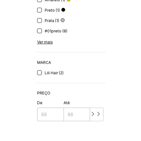
Preto (1)
Prata (1)
#01preto (8)
Ver mais
MARCA
Lili Hair (2)
PREÇO
De
Até