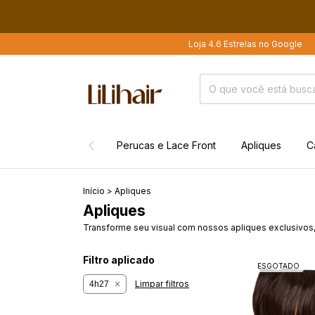
Loja 4.6 Estrelas no Google
Mai
Perucas e Lace Front
Apliques
C
Início
>
Apliques
Apliques
Transforme seu visual com nossos apliques exclusivos, 
Filtro aplicado
ESGOTADO
Limpar filtros
4h27