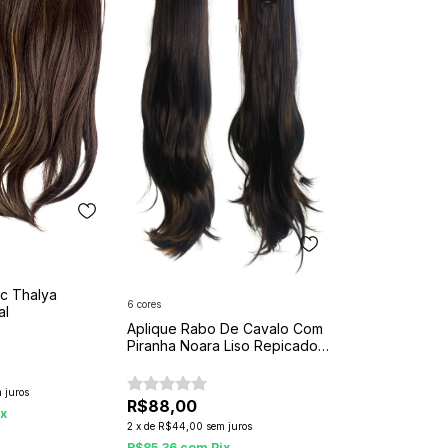
ac Thalya
6 cores
al
Aplique Rabo De Cavalo Com
Piranha Noara Liso Repicado
200g
 juros
R$88,00
ix
2
x
de
R$44,00
sem juros
R$85,36
com
Pix