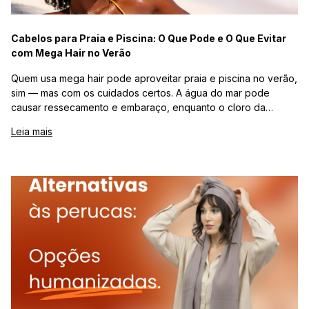
Cabelos para Praia e Piscina: O Que Pode e O Que Evitar
com Mega Hair no Verão
Quem usa mega hair pode aproveitar praia e piscina no verão,
sim — mas com os cuidados certos. A água do mar pode
causar ressecamento e embaraço, enquanto o cloro da
piscina pode alterar a cor e enfraquecer os pontos de
Leia mais
fixação. Para proteger o alongamento, é essencial molhar os
fios com água doce antes do mergulho, usar leave-in com
proteção UV, enxaguar imediatamente após sair da água e
manter uma rotina de hidratação reforçada. Para quem vai
frequentar mar e piscina com frequência, opções como
apliques removíveis ou fibras premium são alternativas mais
práticas e estratégicas para o verão. Com cuidados simples e
consistentes, é possível manter o mega hair bonito, macio e
durável durante toda a estação.