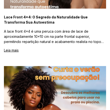
sente todos os dias. Cuidar do cabelo é cuidar da própria
autoestima.
Lace Front 4x4: O Segredo da Naturalidade Que
Transforma Sua Autoestima
A lace front 4x4 é uma peruca com área de lace de
aproximadamente 10x10 cm na parte frontal superior,
permitindo repartição natural e acabamento realista no topo
da cabeça. Ela é ideal para mulheres que buscam praticidade,
Leia mais
leveza e naturalidade sem precisar de uma lace maior.
Indicada para iniciantes, uso diário e transição capilar, a 4x4
oferece aplicação mais simples, manutenção reduzida e
excelente custo-benefício. O artigo explica o passo a passo
de aplicação, diferenças entre 4x4 e 13x4 e traz dicas
exclusivas da LILi Hair para aumentar a durabilidade da peça.
Também apresenta a Peruca Tainá 80cm Lace Front 4x4
como exemplo de modelo longo e ondulado com efeito
realista, ideal para quem deseja presença, elegância e
naturalidade no visual.