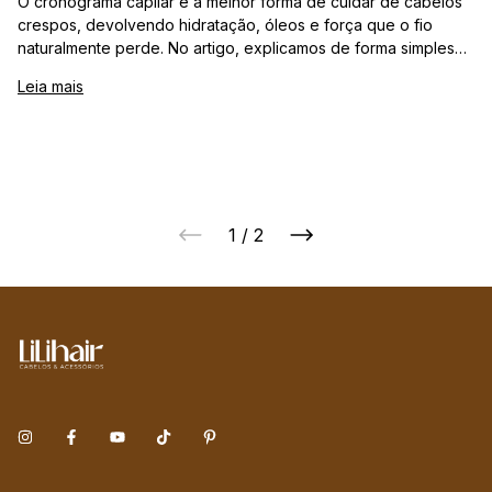
O cronograma capilar é a melhor forma de cuidar de cabelos
crespos, devolvendo hidratação, óleos e força que o fio
naturalmente perde. No artigo, explicamos de forma simples
como funciona cada etapa — hidratação, nutrição e
Leia mais
reconstrução — e por que são tão importantes para reduzir
frizz, aumentar definição, fortalecer o fio e trazer mais brilho.
Também apresentamos um cronograma completo de 4
semanas, pensado especialmente para cabelos crespos, com
orientações práticas e fáceis de seguir. Ao aplicar as etapas
corretamente, o cabelo fica mais saudável, maleável, definido
e resistente à quebra. O artigo ainda traz dicas extras da Lili
1
/
2
Hair para potencializar os resultados e manter os fios sempre
bonitos e bem cuidados.