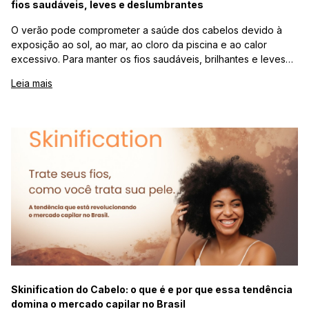
fios saudáveis, leves e deslumbrantes
O verão pode comprometer a saúde dos cabelos devido à
exposição ao sol, ao mar, ao cloro da piscina e ao calor
excessivo. Para manter os fios saudáveis, brilhantes e leves
durante toda a estação, é fundamental investir em hidratação
Leia mais
frequente, lavagem equilibrada, proteção solar capilar e
redução do uso de calor. O guia da Lili Hair reúne orientações
práticas e eficazes para cuidar de cabelos naturais,
orgânicos, bio orgânicos e sintéticos, preservando beleza,
maciez e durabilidade mesmo nos dias mais quentes.
Skinification do Cabelo: o que é e por que essa tendência
domina o mercado capilar no Brasil