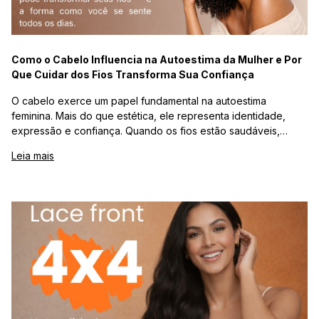
Como o Cabelo Influencia na Autoestima da Mulher e Por
Que Cuidar dos Fios Transforma Sua Confiança
O cabelo exerce um papel fundamental na autoestima
feminina. Mais do que estética, ele representa identidade,
expressão e confiança. Quando os fios estão saudáveis,
hidratados e bem cuidados, a mulher se sente mais segura,
Leia mais
confiante e satisfeita com sua própria imagem. Por outro lado,
cabelos danificados ou sem vida podem impactar diretamente
a autopercepção e o bem-estar emocional. A relação entre
cabelo e autoestima está ligada à construção da autoimagem,
à influência dos padrões de beleza e ao poder do
autocuidado. Investir em produtos capilares adequados ao
seu tipo de fio não é apenas uma escolha estética — é uma
decisão estratégica para fortalecer a autoconfiança e
valorizar sua beleza natural. Escolher shampoos, máscaras,
finalizadores e tratamentos de qualidade pode transformar a
saúde dos fios e, consequentemente, a forma como você se