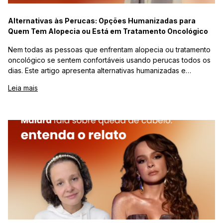
Alternativas às Perucas: Opções Humanizadas para
Quem Tem Alopecia ou Está em Tratamento Oncológico
Nem todas as pessoas que enfrentam alopecia ou tratamento
oncológico se sentem confortáveis usando perucas todos os
dias. Este artigo apresenta alternativas humanizadas e
práticas, como lenços com cabelo natural, turbantes, toucas
Leia mais
confortáveis e toppers, respeitando diferentes fases da
jornada de cada pessoa. Com foco em conforto, leveza e
autoestima, o conteúdo mostra que existem escolhas
possíveis além da peruca, destacando o Lenço Lili Confort
como uma solução delicada, funcional e natural para o dia a
dia.