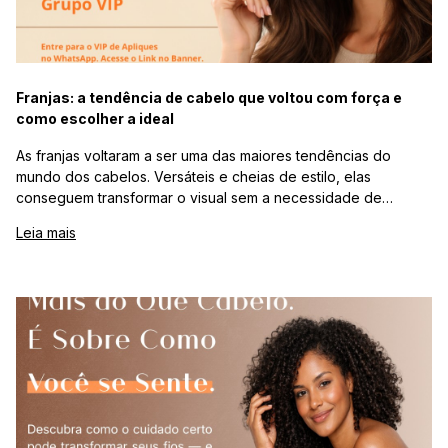
Franjas: a tendência de cabelo que voltou com força e
como escolher a ideal
As franjas voltaram a ser uma das maiores tendências do
mundo dos cabelos. Versáteis e cheias de estilo, elas
conseguem transformar o visual sem a necessidade de
mudanças radicais no comprimento do cabelo. Atualmente,
Leia mais
estilos como franja cortininha, franja lateral, franja desfiada e
franja reta moderna estão entre os mais procurados. O
sucesso dessa tendência também está ligado à valorização da
naturalidade e da personalização do corte, permitindo que
diferentes tipos de cabelo — lisos, ondulados, cacheados ou
volumosos — adotem a franja de maneira harmoniosa. Além de
destacar o olhar e emoldurar o rosto, a franja se tornou um
recurso moderno para renovar o estilo e trazer mais
personalidade ao visual.