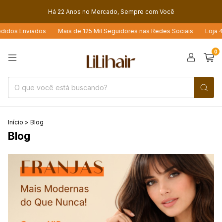
Há 22 Anos no Mercado, Sempre com Você
nviados
Mais de 125 Mil Seguidores nas Redes Sociais
Loja 4.6 Estre
0
Início
>
Blog
Blog