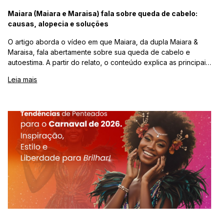
Maiara (Maiara e Maraisa) fala sobre queda de cabelo:
causas, alopecia e soluções
O artigo aborda o vídeo em que Maiara, da dupla Maiara &
Maraisa, fala abertamente sobre sua queda de cabelo e
autoestima. A partir do relato, o conteúdo explica as principais
causas da queda capilar feminina, como alopecia, estresse e
Leia mais
tração, além de apresentar alternativas estéticas seguras —
como perucas, laces e apliques — disponíveis na Lili Hair,
destacando acolhimento, informação e recuperação da
confiança.