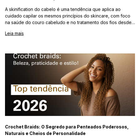
A skinification do cabelo é uma tendência que aplica ao
cuidado capilar os mesmos princípios do skincare, com foco
na saúde do couro cabeludo e no tratamento dos fios desde
a raiz. No Brasil, esse movimento cresce impulsionado por
Leia mais
consumidores mais informados, que buscam produtos com
ativos tecnológicos e resultados duradouros. A
personalização dos tratamentos, por meio de diagnósticos
capilares, fortalece a eficácia e a experiência do cliente. Para
salões e e-commerces, a skinification representa uma
oportunidade de diferenciação, fidelização e aumento de
valor percebido, consolidando-se como uma evolução real do
mercado capilar.
Crochet Braids: O Segredo para Penteados Poderosos,
Naturais e Cheios de Personalidade