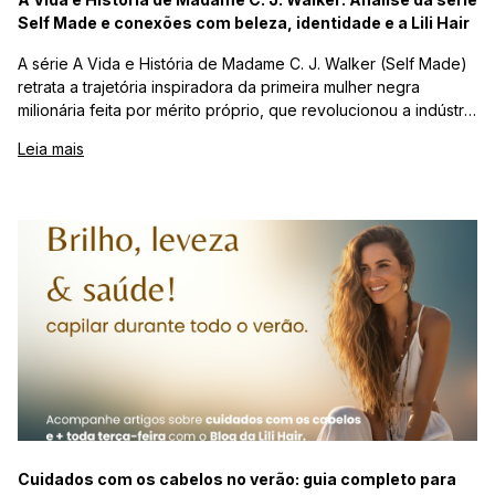
Self Made e conexões com beleza, identidade e a Lili Hair
A série A Vida e História de Madame C. J. Walker (Self Made)
retrata a trajetória inspiradora da primeira mulher negra
milionária feita por mérito próprio, que revolucionou a indústria
da beleza ao criar produtos capilares pensados para cabelos
Leia mais
negros. Em um contexto de exclusão social e padrões
limitantes, Walker transformou o cuidado com o cabelo em um
ato de identidade, autonomia e empoderamento feminino.
Nesta análise, exploramos os principais aprendizados da
série, o papel do cabelo como símbolo de autoestima e o
impacto do empreendedorismo com propósito. A história de
Madame C. J. Walker dialoga diretamente com a essência da
Lili Hair, que acredita que beleza é liberdade de expressão e
respeito às individualidades. Um conteúdo inspirador para
quem vê no cuidado capilar muito mais do que estética — vê
transformação.
Cuidados com os cabelos no verão: guia completo para