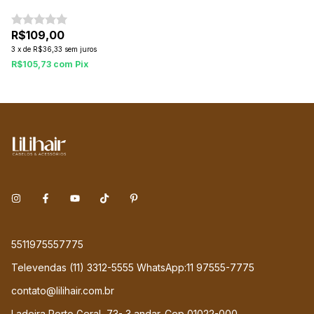
Beauty 170g
R$109,00
3
x
de
R$36,33
sem juros
R$105,73
com
Pix
5511975557775
Televendas (11) 3312-5555 WhatsApp:11 97555-7775
contato@lilihair.com.br
Ladeira Porto Geral, 73- 3 andar. Cep 01022-000