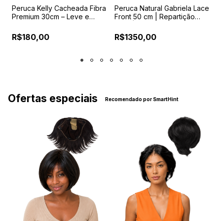
Peruca Kelly Cacheada Fibra
Peruca Natural Gabriela Lace
P
Premium 30cm – Leve e
Front 50 cm | Repartição
P
Confortável
Livre | Fixação com Silicone
R
I
R$180,00
R$1350,00
Ofertas especiais
Recomendado por SmartHint