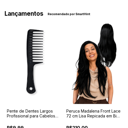
Lançamentos
Recomendado por SmartHint
Pente de Dentes Largos
Peruca Madalena Front Lace
P
Profissional para Cabelos
72 cm Lisa Repicada em Bio
F
r
Cacheados, Crespos,
Fibra | Repartição Livre
P
Ondulados e Perucas
A
R$9,99
R$210,00