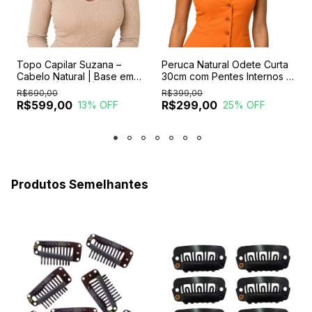
%
Topo Capilar Suzana –
Peruca Natural Odete Curta
P
Cabelo Natural | Base em
30cm com Pentes Internos e
8
Silicone | 25 cm | 5 Pentes
Regulador
C
R$690,00
R$399,00
R
Internos
R$599,00
R$299,00
13
% OFF
25
% OFF
Produtos Semelhantes