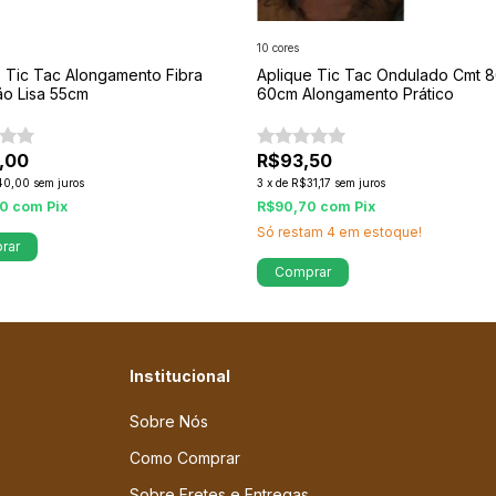
10 cores
e Tic Tac Alongamento Fibra
Aplique Tic Tac Ondulado Cmt 
ão Lisa 55cm
60cm Alongamento Prático
,00
R$93,50
40,00
sem juros
3
x
de
R$31,17
sem juros
40
com
Pix
R$90,70
com
Pix
Só restam
4
em estoque!
rar
Comprar
Institucional
Sobre Nós
Como Comprar
Sobre Fretes e Entregas