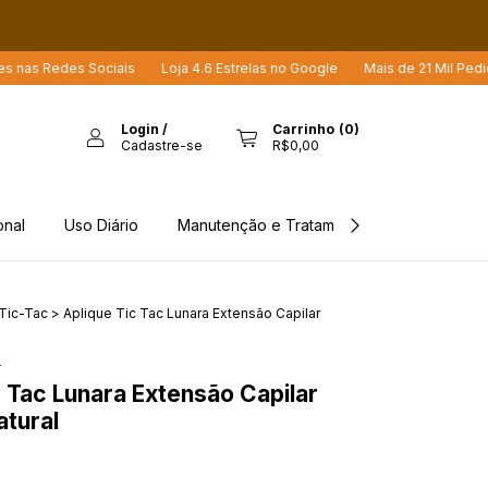
edes Sociais
Loja 4.6 Estrelas no Google
Mais de 21 Mil Pedidos Env
Login
/
Carrinho
(
0
)
Cadastre-se
R$0,00
onal
Uso Diário
Manutenção e Tratamento
Rastreio d
Tic-Tac
>
Aplique Tic Tac Lunara Extensão Capilar
4
c Tac Lunara Extensão Capilar
tural