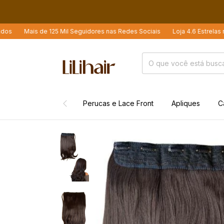
Mais de 125 Mil Seguidores nas Redes Sociais
Loja 4.6 Estrelas no Goog
Perucas e Lace Front
Apliques
C