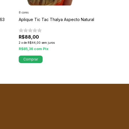
8 cores
2 cores
863
Aplique Tic Tac Thalya Aspecto Natural
Aplique Mireya
Presilha
R$88,00
R$59,90
2
x
de
R$44,00
sem juros
R$49,90
17
%
R$85,36
com
Pix
R$48,40
com
Pi
Comprar
Comprar