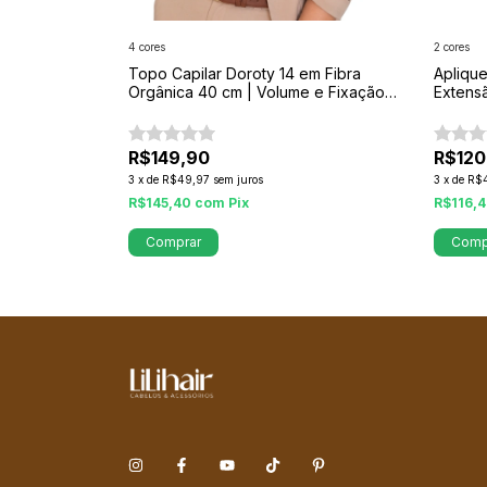
4 cores
2 cores
lado 60 cm –
Topo Capilar Doroty 14 em Fibra
Apliqu
| Solução para
Orgânica 40 cm | Volume e Fixação
Extens
me
Segura
R$149,90
R$120
3
x
de
R$49,97
sem juros
3
x
de
R$
R$145,40
com
Pix
R$116,
Comprar
Comp