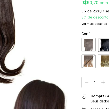
R$90,70
com
3
x de
R$31,17
se
3% de desconto
Ver mais detalhes
Cor:
1
Compra S
Seus dados