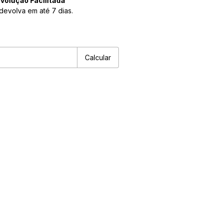
volução Facilitada
devolva em até 7 dias.
P:
Alterar CEP
Calcular