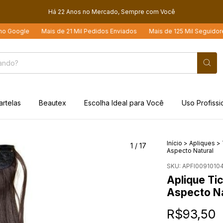
Há 22 Anos no Mercado, Sempre com Você
le
Mais de 21 Mil Pedidos Enviados
Mais de 125 Mil Seguidores nas R
artelas
Beautex
Escolha Ideal para Você
Uso Profissi
Início
>
Apliques
>
1
/
17
Aspecto Natural
SKU:
APFI0091010
Aplique Ti
Aspecto Na
R$93,50