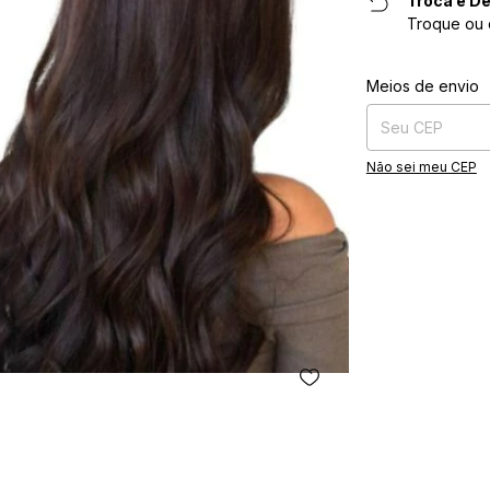
Troca e De
Troque ou 
Entregas para o CE
Meios de envio
Não sei meu CEP