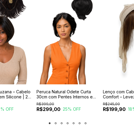
Suzana – Cabelo
Peruca Natural Odete Curta
Lenço com Cabel
em Silicone | 25
30cm com Pentes Internos e
Comfort – Leve
Internos
Regulador
Naturalidade e
R$399,00
R$245,00
Momentos
R$299,00
R$199,90
3
% OFF
25
% OFF
18