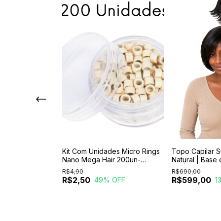
Pontas Sublime
Kit Com Unidades Micro Rings
Topo Capilar 
 Brilho Absoluto
Nano Mega Hair 200un-
Natural | Base 
ediata
Microlink
cm | 5 Pentes 
R$4,90
R$690,00
R$2,50
R$599,00
 OFF
49
% OFF
1