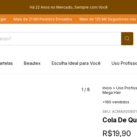
Há 22 Anos no Mercado, Sempre com Você
e 21 Mil Pedidos Enviados
Mais de 125 Mil Seguidores nas Redes Sociais
artelas
Beautex
Escolha Ideal para Você
Uso Profissi
Início
>
Uso Profiss
1
/
8
Mega Hair
+160 vendidos
SKU:
ACMA000801
Cola De Qu
R$19,90