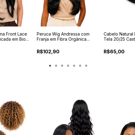
na Front Lace
Peruca Wig Andressa com
Cabelo Natural 
icada em Bio
Franja em Fibra Orgânica
Tela 20/25 Cas
ção Livre
Premium 65 cm | Acabamento
com Aprox. 100 
Realista e Caimento Leve
20 cm
R$102,90
R$65,00