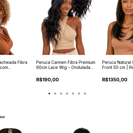
acheada Fibra
Peruca Carmen Fibra Premium
Peruca Natural 
 com
60cm Lace Wig – Ondulada
Front 50 cm | R
Pentes Internos
com Reguladores e Pentes
| Fixação com S
Internos
R$190,00
R$1350,00
int