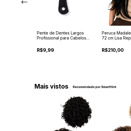
Suzana – Cabelo
Pente de Dentes Largos
Peruca Madale
 em Silicone | 25
Profissional para Cabelos
72 cm Lisa Rep
Internos
Cacheados, Crespos,
Fibra | Reparti
Ondulados e Perucas
R$9,99
R$210,00
3
% OFF
Mais vistos
Recomendado por SmartHint