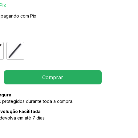
Pix
pagando com Pix
egura
 protegidos durante toda a compra.
volução Facilitada
devolva em até 7 dias.
P:
Alterar CEP