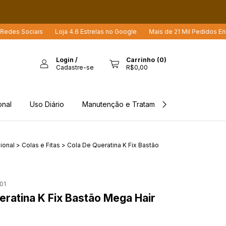
Loja 4.6 Estrelas no Google
Mais de 21 Mil Pedidos Enviados
Mai
Login
/
Carrinho
(
0
)
Cadastre-se
R$0,00
onal
Uso Diário
Manutenção e Tratamento
Rastreio d
ional
>
Colas e Fitas
>
Cola De Queratina K Fix Bastão
01
eratina K Fix Bastão Mega Hair