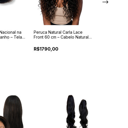
Nacional na
Peruca Natural Carla Lace
Tape Remover K
tanho – Tela
Front 60 cm – Cabelo Natural
100ml – Removed
cm | Fios de
com Acabamento Realista
Adesiva Profissi
R$1790,00
R$54,90