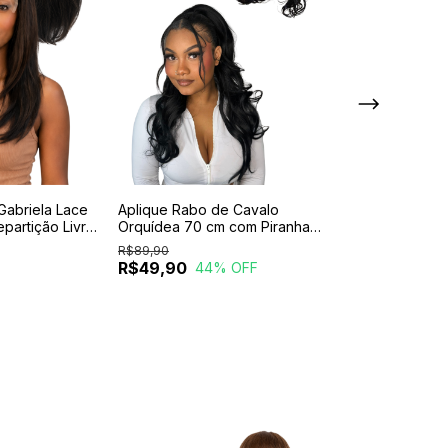
Gabriela Lace
Aplique Rabo de Cavalo
Fibra Beautex Si
epartição Livre
Orquídea 70 cm com Piranha -
Bebê Reborn 25
ilicone
Volume Natural
Aparência Natur
R$89,90
Macio
R$49,90
R$84,90
44
% OFF