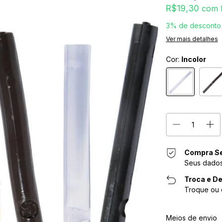
R$19,30
com
3% de desconto
Ver mais detalhes
Cor:
Incolor
Compra S
Seus dados
Troca e De
Troque ou 
Entregas para o CE
Meios de envio