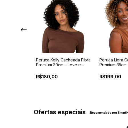
ssia Longa
Peruca Kelly Cacheada Fibra
Peruca Liora C
Orgânica
Premium 30cm – Leve e
Premium 35cm
juste Regulável
Confortável
Reguladores e 
R$180,00
R$199,00
Ofertas especiais
Recomendado por SmartH