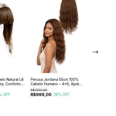
o Natural Lili
Peruca Jordana 55cm 100%
Peruca Curta Fi
za, Conforto e
Cabelo Humano – 4x6, Ajuste
8cm – Natural, 
m Todos os
Perfeito e Fixação Segura
Confortável
R$1390,00
R$39,95
R$999,00
R$29,96
% OFF
28
% OFF
25
%