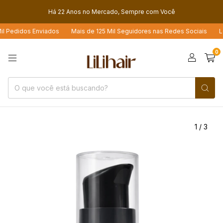
Há 22 Anos no Mercado, Sempre com Você
 Pedidos Enviados
Mais de 125 Mil Seguidores nas Redes Sociais
Loj
0
1
/
3