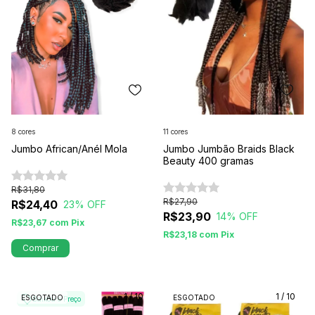
8 cores
11 cores
Jumbo African/Anél Mola
Jumbo Jumbão Braids Black
Beauty 400 gramas
R$31,80
R$27,90
R$24,40
23
% OFF
R$23,90
14
% OFF
R$23,67
com
Pix
R$23,18
com
Pix
Comprar
1
/
10
1
/
10
ESGOTADO
ESGOTADO
Baixou o Preço