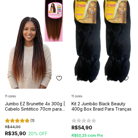
11 cores
11 cores
Jumbo EZ Brunette 4x 300g |
Kit 2 Jumbão Black Beauty
Cabelo Sintético 70cm para
400g Box Braid Para Tranças
Tranças
(1)
R$44,90
R$54,90
R$35,90
20
% OFF
R$53,25
com
Pix