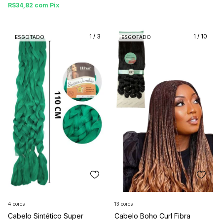
R$34,82
com
Pix
1
/
3
1
/
10
ESGOTADO
ESGOTADO
4 cores
13 cores
Cabelo Sintético Super
Cabelo Boho Curl Fibra