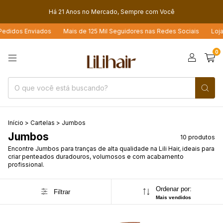
Há 21 Anos no Mercado, Sempre com Você
idos Enviados
Mais de 125 Mil Seguidores nas Redes Sociais
Loja 4.6
0
Início
>
Cartelas
>
Jumbos
Jumbos
10 produtos
Encontre Jumbos para tranças de alta qualidade na Lili Hair, ideais para
criar penteados duradouros, volumosos e com acabamento
profissional.
Ordenar por:
Filtrar
Mais vendidos