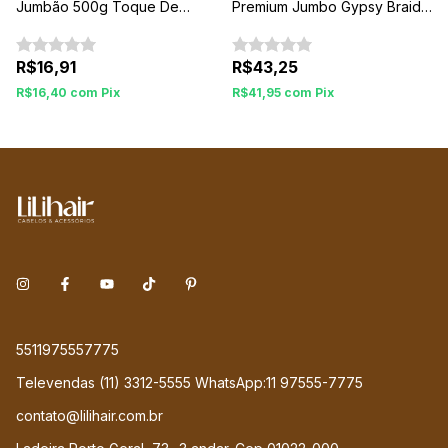
Jumbão 500g Toque De
Premium Jumbo Gypsy Braids
Seda
Fulani
R$16,91
R$43,25
R$16,40
com
Pix
R$41,95
com
Pix
5511975557775
Televendas (11) 3312-5555 WhatsApp:11 97555-7775
contato@lilihair.com.br