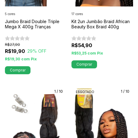
5 cores
17 cores
Jumbo Braid Double Triple
Kit 2un Jumbão Braid African
Mega X 400g Tranças
Beauty Box Braid 400g
R$27,90
R$54,90
R$19,90
29
% OFF
R$53,25
com
Pix
R$19,30
com
Pix
Comprar
Comprar
1
/
10
1
/
10
ESGOTADO