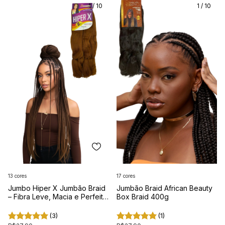
1
/
10
1
/
10
13 cores
17 cores
Jumbo Hiper X Jumbão Braid
Jumbão Braid African Beauty
– Fibra Leve, Macia e Perfeita
Box Braid 400g
para Tranças
(3)
(1)