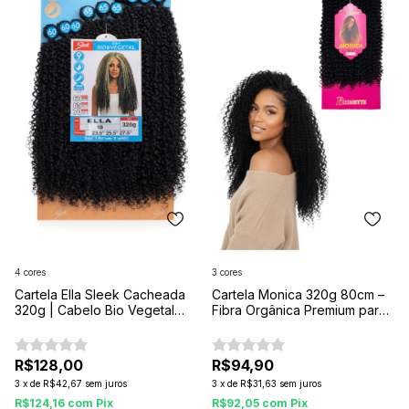
4 cores
3 cores
Cartela Ella Sleek Cacheada
Cartela Monica 320g 80cm –
320g | Cabelo Bio Vegetal
Fibra Orgânica Premium para
65cm
Alongamento
R$128,00
R$94,90
3
x
de
R$42,67
sem juros
3
x
de
R$31,63
sem juros
R$124,16
com
Pix
R$92,05
com
Pix