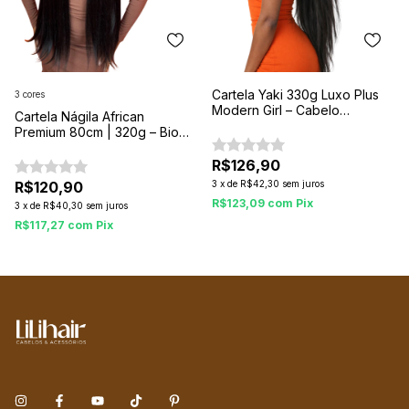
Cartela Yaki 330g Luxo Plus
3 cores
Modern Girl – Cabelo
Cartela Nágila African
Orgânico Super Proteína
Premium 80cm | 320g – Bio
(60cm, 65cm e 70cm) | 9
Protein, Volume e Alta
Peças
Durabilidade
R$126,90
R$120,90
3
x
de
R$42,30
sem juros
R$123,09
com
Pix
3
x
de
R$40,30
sem juros
R$117,27
com
Pix