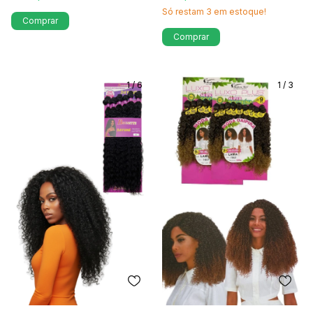
Só restam
3
em estoque!
Comprar
Comprar
1
/
6
1
/
3