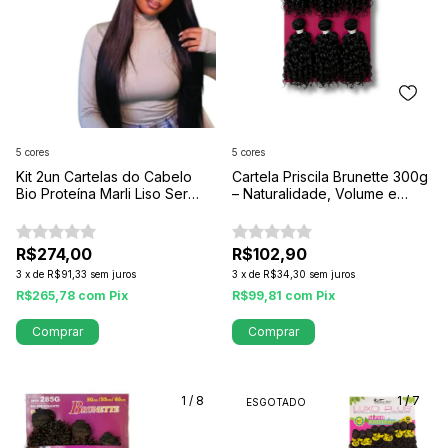
5 cores
5 cores
Kit 2un Cartelas do Cabelo
Cartela Priscila Brunette 300g
Bio Proteína Marli Liso Ser
– Naturalidade, Volume e
Mulher
Beleza em Cada Penteado
R$274,00
R$102,90
3
x
de
R$91,33
sem juros
3
x
de
R$34,30
sem juros
R$265,78
com
Pix
R$99,81
com
Pix
Comprar
Comprar
1
/
8
1
/
7
ESGOTADO