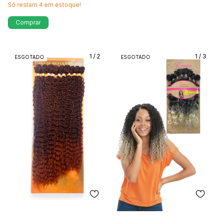
Só restam
4
em estoque!
Comprar
1
/
2
1
/
3
ESGOTADO
ESGOTADO