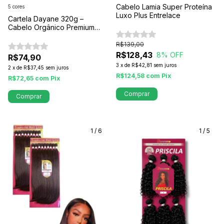
Cabelo Lamia Super Proteína
5 cores
Luxo Plus Entrelace
Cartela Dayane 320g –
Cabelo Orgânico Premium
para Volume e Alongamento
Natural
R$139,00
R$128,43
8
% OFF
R$74,90
3
x
de
R$42,81
sem juros
2
x
de
R$37,45
sem juros
R$124,58
com
Pix
R$72,65
com
Pix
Comprar
Comprar
1
/
6
1
/
5