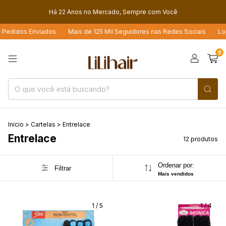
Há 22 Anos no Mercado, Sempre com Você
dos Enviados
Mais de 125 Mil Seguidores nas Redes Sociais
Loja 4.6 
0
Início
>
Cartelas
>
Entrelace
Entrelace
12 produtos
Ordenar por:
Filtrar
Mais vendidos
1
/
5
1
/
4