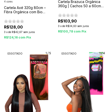
Cartela Brazuca Orgânica
4 cores
360g | Cachos 50 a 60cm
Cartela Axé 320g 80cm –
com Alta Durabilidade
Fibra Orgânica com Bio
Queratina para Cachos
Definidos e Duradouros
R$103,90
R$128,00
3
x
de
R$34,63
sem juros
R$100,78
com
Pix
3
x
de
R$42,67
sem juros
R$124,16
com
Pix
1
/
5
1
/
4
ESGOTADO
ESGOTADO