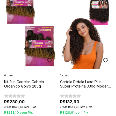
6 cores
2 cores
Kit 2un Cartelas Cabelo
Cartela Refala Luxo Plus
Orgânico Goivo 285g
Super Proteína 330g Modern
Girl – 9 Peças, Fibra Premium
para Tranças e Alongamento
R$230,00
R$132,90
3
x
de
R$76,67
sem juros
3
x
de
R$44,30
sem juros
R$223,10
com
Pix
R$128,91
com
Pix