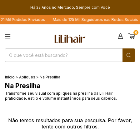
Há 22 Anos no Mercado, Sempre com Você
21 Mil Pedidos Enviados
Mais de 125 Mil Seguidores nas Redes Sociais
0
Início
>
Apliques
>
Na Presilha
Na Presilha
Transforme seu visual com apliques na presilha da Lili Hair:
praticidade, estilo e volume instantâneos para seus cabelos.
Não temos resultados para sua pesquisa. Por favor,
tente com outros filtros.