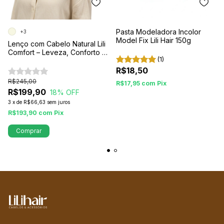
Pasta Modeladora Incolor
+3
Model Fix Lili Hair 150g
Lenço com Cabelo Natural Lili
Comfort – Leveza, Conforto e
(1)
Naturalidade em Todos os
Momentos
R$18,50
R$245,00
R$17,95
com
Pix
R$199,90
18
% OFF
3
x
de
R$66,63
sem juros
R$193,90
com
Pix
Comprar