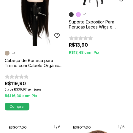
+1
Suporte Expositor Para
Perucas Laces Wigs e
Próteses Capilar
R$13,90
R$13,48
com
Pix
+1
Cabeça de Boneca para
Treino com Cabelo Orgânico
Castanho – 65 cm
R$119,90
3
x
de
R$39,97
sem juros
R$116,30
com
Pix
Comprar
1
/
6
1
/
6
ESGOTADO
ESGOTADO