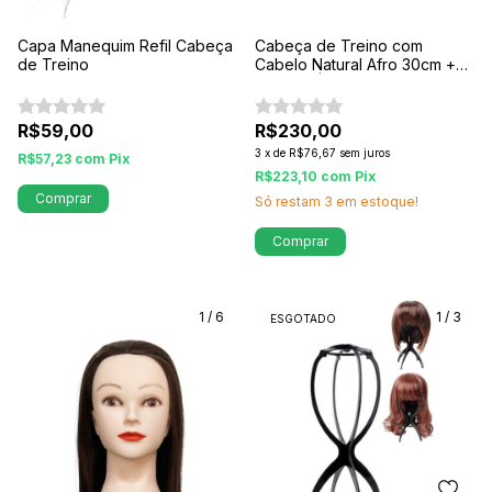
Capa Manequim Refil Cabeça
Cabeça de Treino com
de Treino
Cabelo Natural Afro 30cm +
Suporte | Volume Real para
Resultados Profissionais
R$59,00
R$230,00
3
x
de
R$76,67
sem juros
R$57,23
com
Pix
R$223,10
com
Pix
Comprar
Só restam
3
em estoque!
Comprar
1
/
6
1
/
3
ESGOTADO