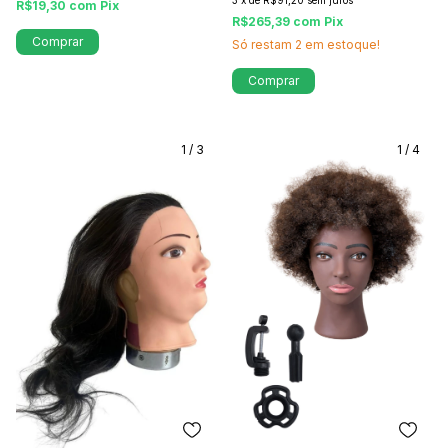
3
x
de
R$91,20
sem juros
R$19,30
com
Pix
R$265,39
com
Pix
Comprar
Só restam
2
em estoque!
Comprar
1
/
3
1
/
4