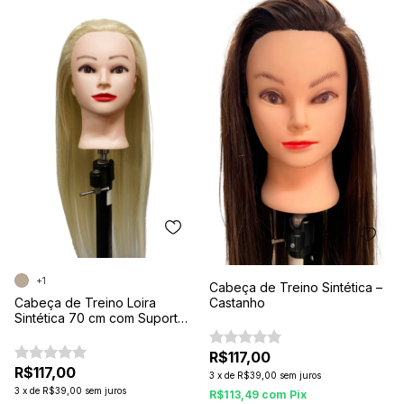
+1
Cabeça de Treino Sintética –
Cabeça de Treino Loira
Castanho
Sintética 70 cm com Suporte
de Mesa – Ideal para
Penteados, Cortes e
R$117,00
Treinamento Profissional
R$117,00
3
x
de
R$39,00
sem juros
3
x
de
R$39,00
sem juros
R$113,49
com
Pix