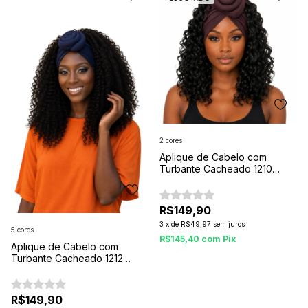
2 cores
Aplique de Cabelo com
Turbante Cacheado 1210
50cm – Praticidade, Beleza e
Autoestima em Minutos
R$149,90
3
x
de
R$49,97
sem juros
5 cores
R$145,40
com
Pix
Aplique de Cabelo com
Turbante Cacheado 1212
50cm – Beleza, Praticidade e
Confiança Todos os Dias
R$149,90