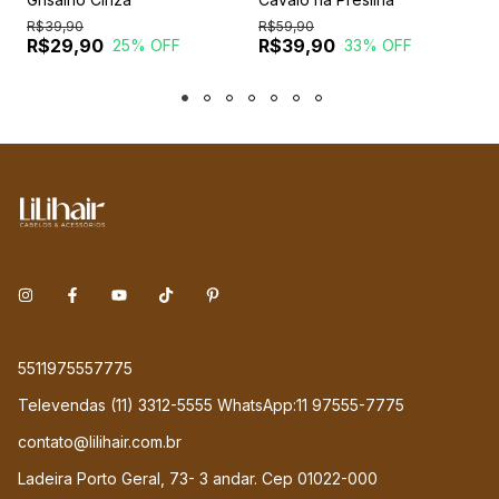
R$39,90
R$59,90
R
R$29,90
R$39,90
25
% OFF
33
% OFF
5511975557775
Televendas (11) 3312-5555 WhatsApp:11 97555-7775
contato@lilihair.com.br
Ladeira Porto Geral, 73- 3 andar. Cep 01022-000