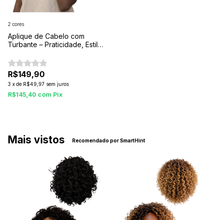
2 cores
Aplique de Cabelo com
Turbante – Praticidade, Estilo
e Autoestima em Segundos
R$149,90
3
x
de
R$49,97
sem juros
R$145,40
com
Pix
Mais vistos
Recomendado por SmartHint