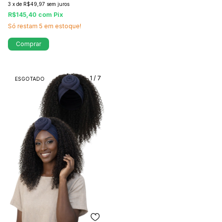
3
x
de
R$49,97
sem juros
R$145,40
com
Pix
Só restam
5
em estoque!
Comprar
1
/
7
ESGOTADO