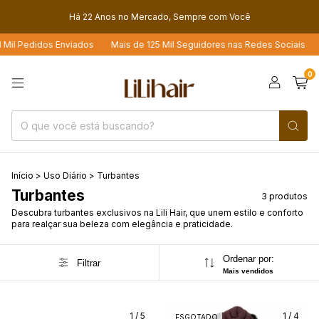
Há 22 Anos no Mercado, Sempre com Você
l Pedidos Enviados
Mais de 125 Mil Seguidores nas Redes Sociais
Loj
0
Início
>
Uso Diário
>
Turbantes
Turbantes
3 produtos
Descubra turbantes exclusivos na Lili Hair, que unem estilo e conforto
para realçar sua beleza com elegância e praticidade.
Ordenar por:
Filtrar
Mais vendidos
1
/
5
1
/
4
ESGOTADO