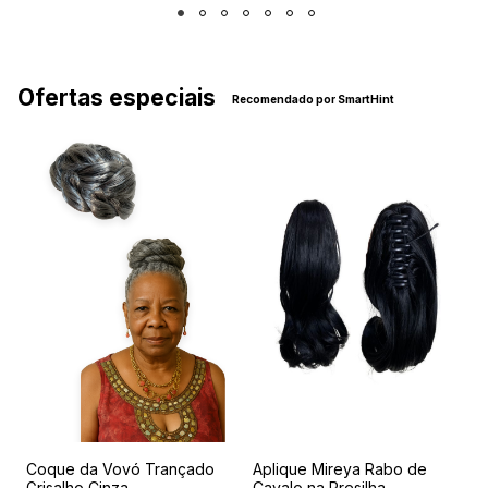
Ofertas especiais
Recomendado por SmartHint
t
Coque da Vovó Trançado
Aplique Mireya Rabo de
T
Grisalho Cinza
Cavalo na Presilha
C