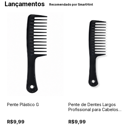
Lançamentos
Recomendado por SmartHint
Pente Plástico G
Pente de Dentes Largos
P
a
Profissional para Cabelos
7
Cacheados, Crespos,
F
Ondulados e Perucas
R$9,99
R$9,99