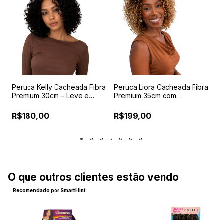
a
Peruca Kelly Cacheada Fibra
Peruca Liora Cacheada Fibra
P
Premium 30cm – Leve e
Premium 35cm com
|
Confortável
Reguladores e Pentes
Internos
R$180,00
R$199,00
O que outros clientes estão vendo
Recomendado por SmartHint