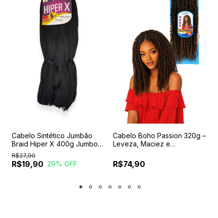
y
Cabelo Sintético Jumbão
Cabelo Boho Passion 320g –
J
Braid Hiper X 400g Jumbo
Leveza, Maciez e
Tranças Box Braids
Naturalidade para Suas
R$27,90
R
Tranças
R$19,90
R$74,90
29
% OFF