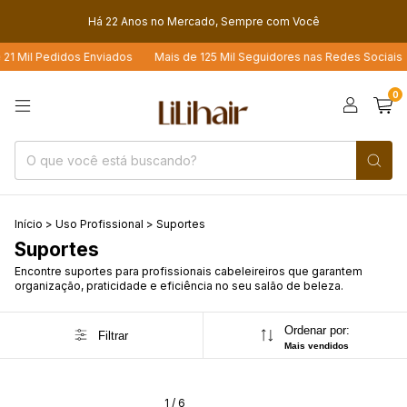
Há 22 Anos no Mercado, Sempre com Você
21 Mil Pedidos Enviados
Mais de 125 Mil Seguidores nas Redes Sociais
0
Início
>
Uso Profissional
>
Suportes
Suportes
Encontre suportes para profissionais cabeleireiros que garantem
organização, praticidade e eficiência no seu salão de beleza.
Ordenar por:
Filtrar
Mais vendidos
1
/
6