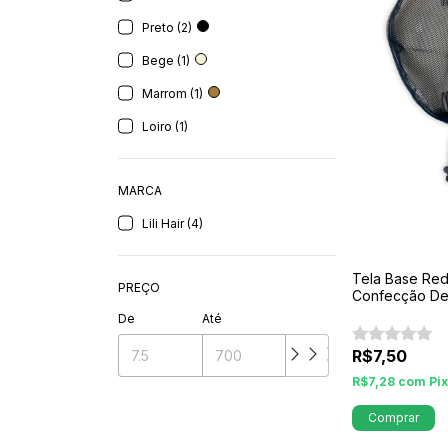
Preto (2)
Bege (1)
Marrom (1)
Loiro (1)
MARCA
Lili Hair (4)
Tela Base Red
PREÇO
Confecção De
P
De
Até
R$7,50
R$7,28
com
Pi
Comprar