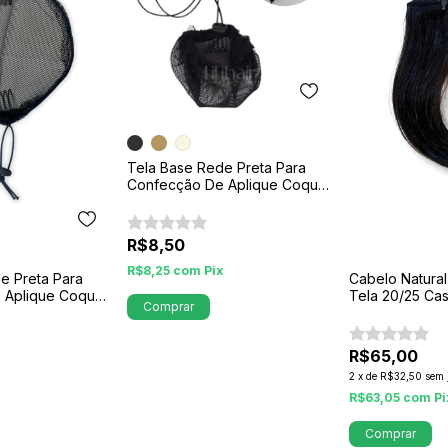
Tela Base Rede Preta Para
Confecção De Aplique Coque
G
R$8,50
R$8,25
com
Pix
e Preta Para
Cabelo Natural
 Aplique Coque
Tela 20/25 Cas
Comprar
com Aprox. 100
20 cm
R$65,00
2
x
de
R$32,50
sem 
x
R$63,05
com
Pi
Comprar