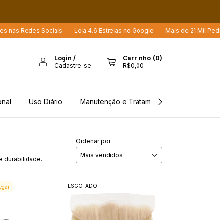
 nas Redes Sociais
Loja 4.6 Estrelas no Google
Mais de 21 Mil Pedido
Login
/
Carrinho
(
0
)
Cadastre-se
R$0,00
onal
Uso Diário
Manutenção e Tratamento
Rastreio d
Ordenar por
e durabilidade.
ESGOTADO
egar