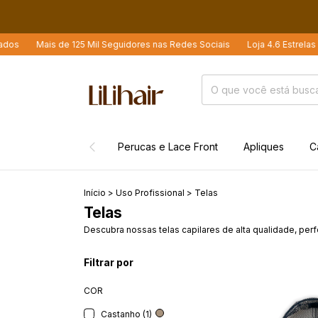
os
Mais de 125 Mil Seguidores nas Redes Sociais
Loja 4.6 Estrelas n
Perucas e Lace Front
Apliques
C
Início
>
Uso Profissional
>
Telas
Telas
Descubra nossas telas capilares de alta qualidade, perf
Filtrar por
COR
Castanho (1)