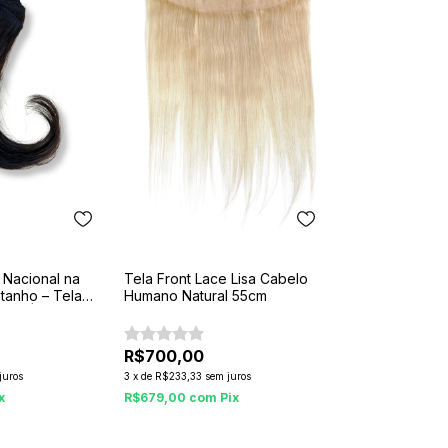
 Nacional na
Tela Front Lace Lisa Cabelo
tanho – Tela
Humano Natural 55cm
 cm | Fios de
R$700,00
juros
3
x
de
R$233,33
sem juros
x
R$679,00
com
Pix