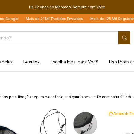
Há 22 Anos no Mercado, Sempre com Você
o Google
Mais de 21 Mil Pedidos Enviados
Mais de 125 Mil Seguidores
artelas
Beautex
Escolha Ideal para Você
Uso Profissi
eitas para fixação segura e conforto, realçando seu estilo com naturalidade 
Acabou de Ch