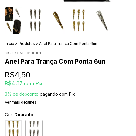
Início
>
Produtos
>
Anel Para Trança Com Ponta 6un
SKU:
ACAT00180101
Anel Para Trança Com Ponta 6un
R$4,50
R$4,37
com
Pix
3% de desconto
pagando com Pix
Ver mais detalhes
Cor:
Dourado