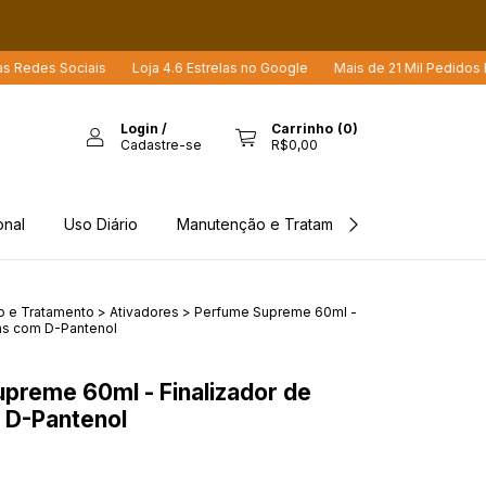
 Sociais
Loja 4.6 Estrelas no Google
Mais de 21 Mil Pedidos Enviado
Login
/
Carrinho
(
0
)
Cadastre-se
R$0,00
onal
Uso Diário
Manutenção e Tratamento
Rastreio d
 e Tratamento
>
Ativadores
>
Perfume Supreme 60ml -
ras com D-Pantenol
preme 60ml - Finalizador de
 D-Pantenol