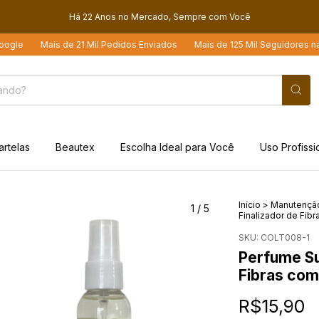
Há 22 Anos no Mercado, Sempre com Você
Mais de 21 Mil Pedidos Enviados
Mais de 125 Mil Seguidores nas Redes
artelas
Beautex
Escolha Ideal para Você
Uso Profissi
Início
>
Manutenção
1
/
5
Finalizador de Fib
SKU:
COLT008-1
Perfume Su
Fibras com
R$15,90