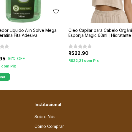
dor Liquido Alin Solve Mega
Óleo Capilar para Cabelo Orgân
eratina Fita Adesiva
Esponja Magic 60ml | Hidratante
Finalizador
R$22,90
95
16
% OFF
R$22,21
com
Pix
3
com
Pix
rar
Institucional
Sobre Nós
Como Comprar