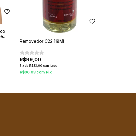
ico
 e
Removedor C22 118Ml
R$99,00
3
x
de
R$33,00
sem juros
R$96,03
com
Pix