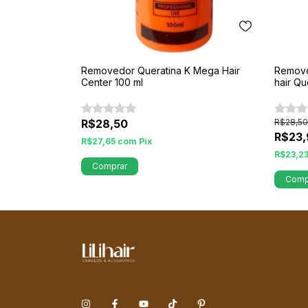
Removedor Queratina K Mega Hair
Remove
Center 100 ml
hair Qu
R$28,50
R$28,50
R$23,
R$27,65
com
Pix
R$23,2
Comprar
Comp