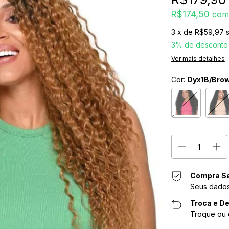
R$174,50
com
3
x de
R$59,97
3% de desconto
Ver mais detalhes
Cor:
Dyx1B/Bro
Compra S
Seus dados
Troca e De
Troque ou 