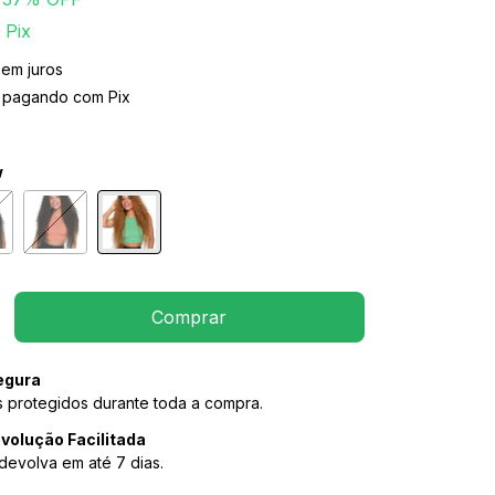
Pix
sem juros
pagando com Pix
w
egura
 protegidos durante toda a compra.
volução Facilitada
devolva em até 7 dias.