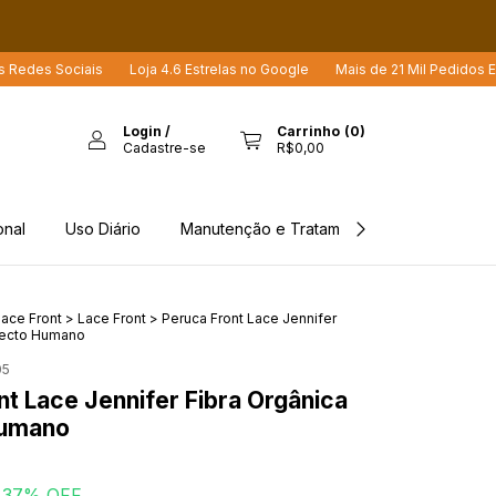
Loja 4.6 Estrelas no Google
Mais de 21 Mil Pedidos Enviados
Mais de
Login
/
Carrinho
(
0
)
Cadastre-se
R$0,00
onal
Uso Diário
Manutenção e Tratamento
Rastreio d
ace Front
>
Lace Front
>
Peruca Front Lace Jennifer
pecto Humano
05
nt Lace Jennifer Fibra Orgânica
umano
37
% OFF