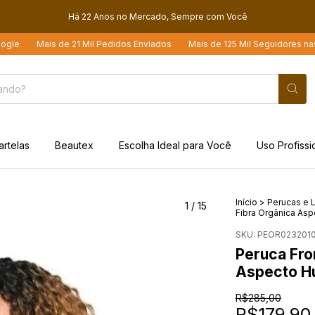
Há 22 Anos no Mercado, Sempre com Você
 Mil Pedidos Enviados
Mais de 125 Mil Seguidores nas Redes Sociais
artelas
Beautex
Escolha Ideal para Você
Uso Profissi
Início
>
Perucas e L
1
/
15
Fibra Orgânica As
SKU:
PEOR023201
Peruca Fro
Aspecto H
R$285,00
R$179,90