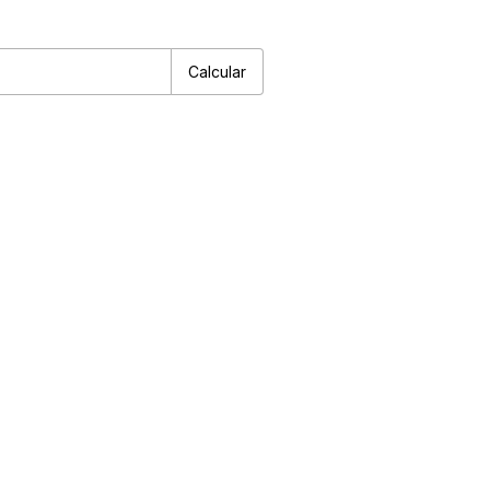
P:
Alterar CEP
Calcular