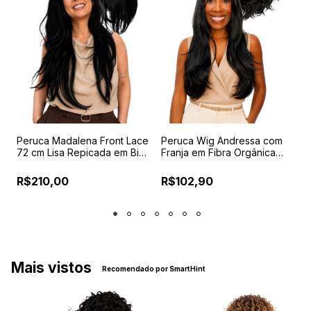
Peruca Madalena Front Lace
Peruca Wig Andressa com
C
72 cm Lisa Repicada em Bio
Franja em Fibra Orgânica
T
r
Fibra | Repartição Livre
Premium 65 cm |
c
Acabamento Realista e
2
R$210,00
R$102,90
Caimento Leve
Mais vistos
Recomendado por SmartHint