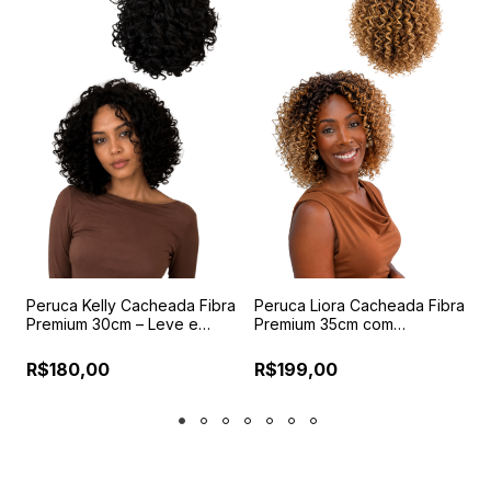
m
Peruca Kelly Cacheada Fibra
Peruca Liora Cacheada Fibra
C
Premium 30cm – Leve e
Premium 35cm com
c
Confortável
Reguladores e Pentes
P
Internos
R$180,00
R$199,00