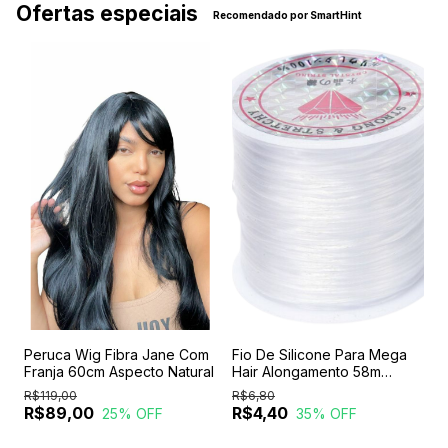
Ofertas especiais
Recomendado por SmartHint
Peruca Wig Fibra Jane Com
Fio De Silicone Para Mega
C
Franja 60cm Aspecto Natural
Hair Alongamento 58m
G
Cabelos
R$119,00
R$6,80
R
R$89,00
R$4,40
25
% OFF
35
% OFF