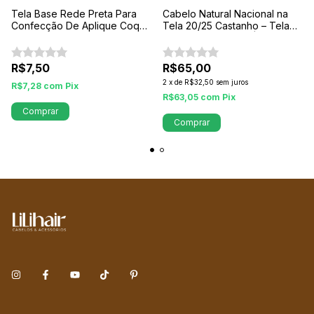
Tela Base Rede Preta Para
Cabelo Natural Nacional na
Confecção De Aplique Coque
Tela 20/25 Castanho – Tela
P
com Aprox. 100 cm | Fios de
20 cm
R$7,50
R$65,00
2
x
de
R$32,50
sem juros
R$7,28
com
Pix
R$63,05
com
Pix
Comprar
Comprar