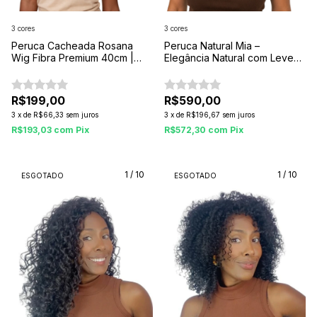
3 cores
3 cores
Peruca Cacheada Rosana
Peruca Natural Mia –
Wig Fibra Premium 40cm |
Elegância Natural com Leveza
Volume, Definição e Realismo
e Conforto
R$199,00
R$590,00
3
x
de
R$66,33
sem juros
3
x
de
R$196,67
sem juros
R$193,03
com
Pix
R$572,30
com
Pix
1
/
10
1
/
10
ESGOTADO
ESGOTADO