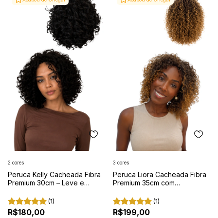
2 cores
3 cores
Peruca Kelly Cacheada Fibra
Peruca Liora Cacheada Fibra
Premium 30cm – Leve e
Premium 35cm com
Confortável
Reguladores e Pentes
Internos
(1)
(1)
R$180,00
R$199,00