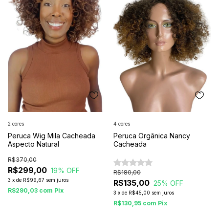
2 cores
4 cores
Peruca Wig Mila Cacheada
Peruca Orgânica Nancy
Aspecto Natural
Cacheada
R$370,00
R$299,00
19
% OFF
R$180,00
3
x
de
R$99,67
sem juros
R$135,00
25
% OFF
R$290,03
com
Pix
3
x
de
R$45,00
sem juros
R$130,95
com
Pix