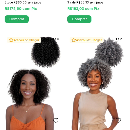
3
x
de
R$60,00
sem juros
3
x
de
R$66,33
sem juros
R$174,60
com
Pix
R$193,03
com
Pix
Comprar
Comprar
1
/
8
1
/
2
Acabou de Chegar
Acabou de Chegar