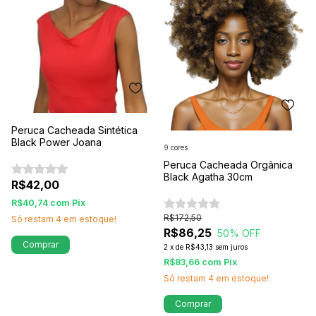
Peruca Cacheada Sintética
Black Power Joana
9 cores
Peruca Cacheada Orgânica
Black Agatha 30cm
R$42,00
R$40,74
com
Pix
R$172,50
Só restam
4
em estoque!
R$86,25
50
% OFF
Comprar
2
x
de
R$43,13
sem juros
R$83,66
com
Pix
Só restam
4
em estoque!
Comprar