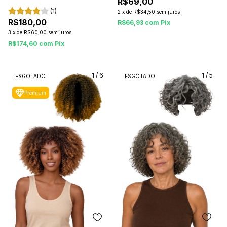
Premium
R$69,00
(1)
2
x
de
R$34,50
sem juros
R$180,00
R$66,93
com
Pix
3
x
de
R$60,00
sem juros
R$174,60
com
Pix
1
/
6
1
/
5
ESGOTADO
ESGOTADO
Premium