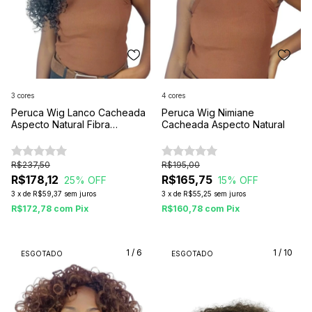
3 cores
4 cores
Peruca Wig Lanco Cacheada
Peruca Wig Nimiane
Aspecto Natural Fibra
Cacheada Aspecto Natural
Premium
R$237,50
R$195,00
R$178,12
R$165,75
25
% OFF
15
% OFF
3
x
de
R$59,37
sem juros
3
x
de
R$55,25
sem juros
R$172,78
com
Pix
R$160,78
com
Pix
1
/
6
1
/
10
ESGOTADO
ESGOTADO