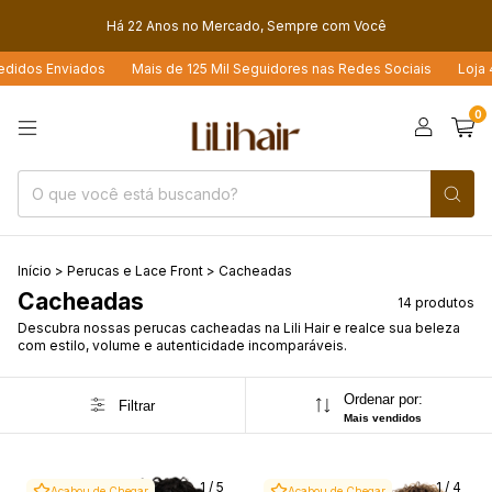
Há 22 Anos no Mercado, Sempre com Você
os Enviados
Mais de 125 Mil Seguidores nas Redes Sociais
Loja 4.6 E
0
Início
>
Perucas e Lace Front
>
Cacheadas
Cacheadas
14 produtos
Descubra nossas perucas cacheadas na Lili Hair e realce sua beleza
com estilo, volume e autenticidade incomparáveis.
Ordenar por:
Filtrar
Mais vendidos
1
/
5
1
/
4
Acabou de Chegar
Acabou de Chegar