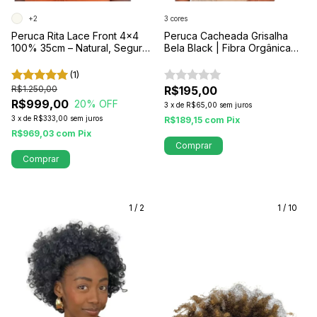
+2
3 cores
Peruca Rita Lace Front 4x4
Peruca Cacheada Grisalha
100% 35cm – Natural, Segura
Bela Black | Fibra Orgânica
e com Ajuste Perfeito
Premium
(1)
R$1.250,00
R$195,00
R$999,00
20
% OFF
3
x
de
R$65,00
sem juros
3
x
de
R$333,00
sem juros
R$189,15
com
Pix
R$969,03
com
Pix
Comprar
Comprar
1
/
2
1
/
10