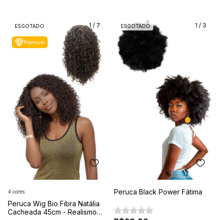
1
/
7
1
/
3
ESGOTADO
ESGOTADO
Premium
Peruca Black Power Fátima
4 cores
Peruca Wig Bio Fibra Natália
Cacheada 45cm - Realismo