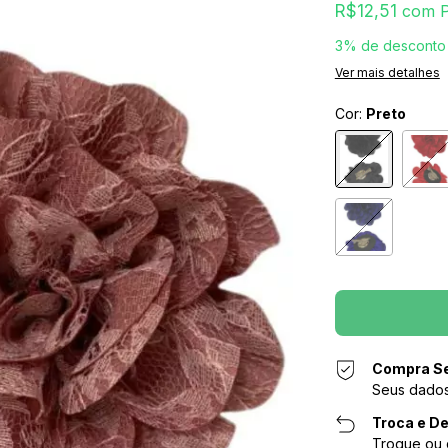
R$12,51
com
P
3% de desconto
Ver mais detalhes
Cor:
Preto
Compra S
Seus dados
Troca e De
Troque ou 