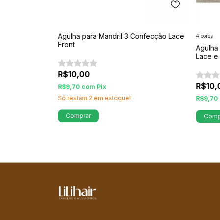
Agulha para Mandril 3 Confecção Lace
4 cores
ga Hair
Front
Agulha
Lace e 
R$10,00
R$10,
R$9,70
com
Pix
Só restam
2
em estoque!
R$9,70
Comp