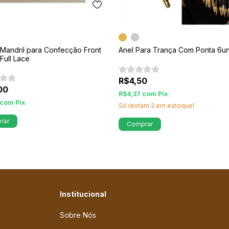
 Mandril para Confecção Front
Anel Para Trança Com Ponta 6u
Full Lace
R$4,50
00
R$4,37
com
Pix
com
Pix
Só restam
2
em estoque!
rar
Comprar
Institucional
Sobre Nós