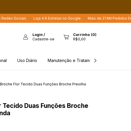
Sociais
Loja 4.6 Estrelas no Google
Mais de 21 Mil Pedidos Enviados
Login
/
Carrinho
(
0
)
Cadastre-se
R$0,00
onal
Uso Diário
Manutenção e Tratamento
Rastreio d
Broche Flor Tecido Duas Funções Broche Presilha
1
r Tecido Duas Funções Broche
enda