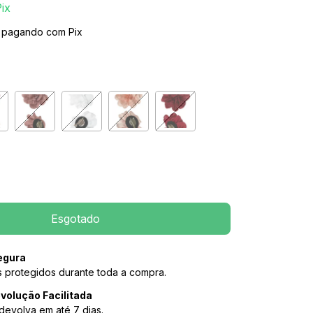
ix
pagando com Pix
egura
 protegidos durante toda a compra.
volução Facilitada
devolva em até 7 dias.