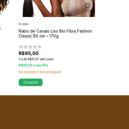
8 cores
n
Rabo de Cavalo Liso Bio Fibra Fashion
Classic 80 cm – 170g
Anel Separado
R$95,00
R$5,90
3
x
de
R$31,67
sem juros
R$92,15
com
Pix
R$5,72
com
Pix
Só restam
2
em estoque!
Comprar
Comprar