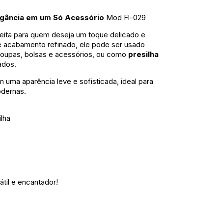
legância em um Só Acessório
Mod Fl-029
eita para quem deseja um toque delicado e
e acabamento refinado, ele pode ser usado
r roupas, bolsas e acessórios, ou como
presilha
ados.
m uma aparência leve e sofisticada, ideal para
odernas.
lha
átil e encantador!