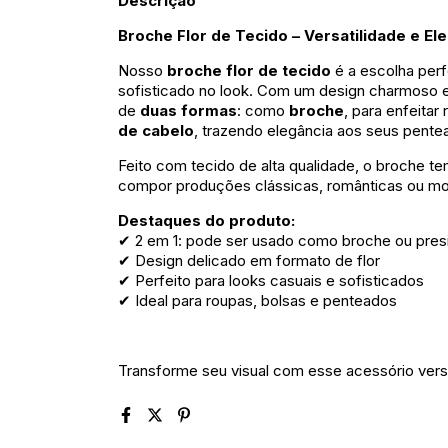
Descrição
Broche Flor de Tecido – Versatilidade e E
Nosso
broche flor de tecido
é a escolha perf
sofisticado no look. Com um design charmoso 
de
duas formas
: como
broche
, para enfeita
de cabelo
, trazendo elegância aos seus pente
Feito com tecido de alta qualidade, o broche te
compor produções clássicas, românticas ou m
Destaques do produto:
✔ 2 em 1: pode ser usado como broche ou presi
✔ Design delicado em formato de flor
✔ Perfeito para looks casuais e sofisticados
✔ Ideal para roupas, bolsas e penteados
Transforme seu visual com esse acessório vers