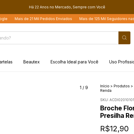
Há 22 Anos no Mercado, Sempre com Você
Mais de 21 Mil Pedidos Enviados
Mais de 125 Mil Seguidores nas Redes 
artelas
Beautex
Escolha Ideal para Você
Uso Profissi
Início
>
Produtos
>
1
/
9
Renda
SKU:
ACDI0201010
Broche Flo
Presilha R
R$12,90