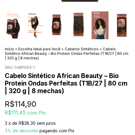
Início
>
Escolha Ideal para Você
>
Cabelos Sintéticos
>
Cabelo
Sintético African Beauty – Bio Protein Ondas Perfeitas (T1B/27 | 80 cm
| 320 g | 8 mechas)
SKU:
CABP003-1
Cabelo Sintético African Beauty – Bio
Protein Ondas Perfeitas (T1B/27 | 80 cm
| 320 g | 8 mechas)
R$114,90
R$111,45
com
Pix
3
x de
R$38,30
sem juros
3% de desconto
pagando com Pix