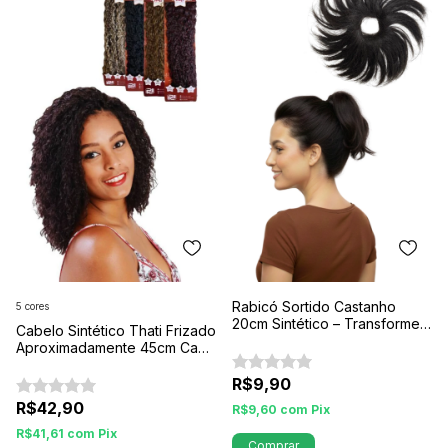
Rabicó Sortido Castanho
5 cores
20cm Sintético – Transforme
Cabelo Sintético Thati Frizado
seu visual com naturalidade e
Aproximadamente 45cm Cada
praticidade
Pacote Com 80g Fio a Fio ou
Crochet Braid
R$9,90
R$42,90
R$9,60
com
Pix
R$41,61
com
Pix
Comprar