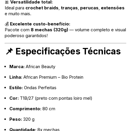
🎀
Versatilidade total:
Ideal para
crochet braids
,
tranças
,
perucas
,
extensões
e muito mais.
💰
Excelente custo-benefício:
Pacote com
8 mechas (320g)
— volume completo e visual
poderoso garantidos!
📌 Especificações Técnicas
Marca:
African Beauty
Linha:
African Premium – Bio Protein
Estilo:
Ondas Perfeitas
Cor:
T1B/27 (preto com pontas loiro mel)
Comprimento:
80 cm
Peso:
320 g
Quantidade:
8x mechas