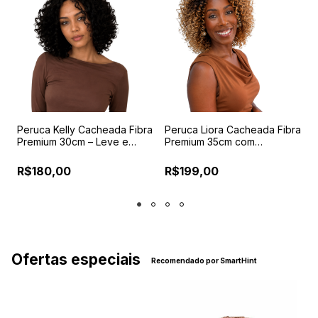
a
Peruca Kelly Cacheada Fibra
Peruca Liora Cacheada Fibra
P
Premium 30cm – Leve e
Premium 35cm com
F
Confortável
Reguladores e Pentes
L
Internos
R$180,00
R$199,00
Ofertas especiais
Recomendado por SmartHint