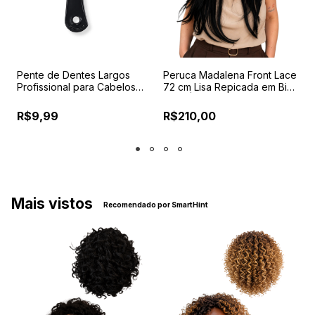
Pente de Dentes Largos
Peruca Madalena Front Lace
P
Profissional para Cabelos
72 cm Lisa Repicada em Bio
F
r
Cacheados, Crespos,
Fibra | Repartição Livre
P
Ondulados e Perucas
A
R$9,99
R$210,00
C
Mais vistos
Recomendado por SmartHint