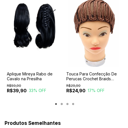
Aplique Mireya Rabo de
Touca Para Confecção De
E
Cavalo na Presilha
Perucas Crochet Braids
P
Entrelace
R$59,90
R$29,90
R
R$39,90
R$24,90
33
% OFF
17
% OFF
Produtos Semelhantes