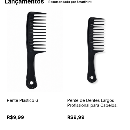
Lançamentos
Recomendado por SmartHint
Pente Plástico G
Pente de Dentes Largos
P
a
Profissional para Cabelos
7
Cacheados, Crespos,
F
Ondulados e Perucas
R$9,99
R$9,99