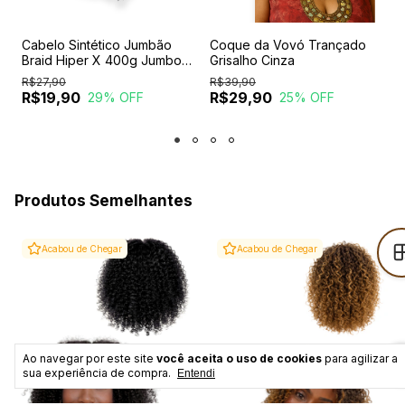
t
Cabelo Sintético Jumbão
Coque da Vovó Trançado
A
Braid Hiper X 400g Jumbo
Grisalho Cinza
C
Tranças Box Braids
R$27,90
R$39,90
R
R$19,90
R$29,90
29
% OFF
25
% OFF
Produtos Semelhantes
Acabou de Chegar
Acabou de Chegar
Ao navegar por este site
você aceita o uso de cookies
para agilizar a
sua experiência de compra.
Entendi