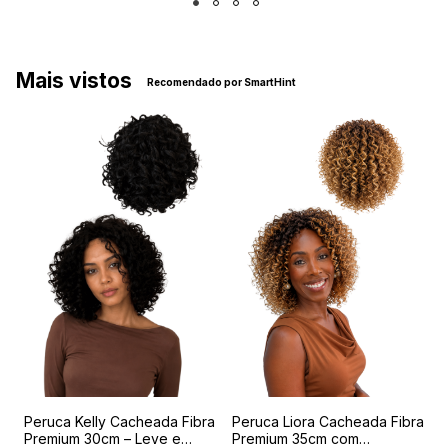
Mais vistos
Recomendado por SmartHint
a
Peruca Kelly Cacheada Fibra
Peruca Liora Cacheada Fibra
P
Premium 30cm – Leve e
Premium 35cm com
|