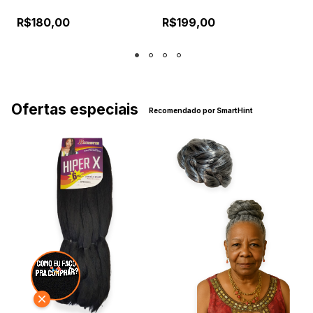
Confortável
Reguladores e Pentes
Internos
R$180,00
R$199,00
Ofertas especiais
Recomendado por SmartHint