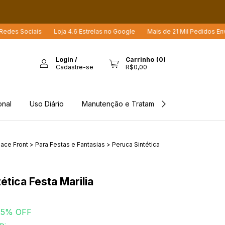
iais
Loja 4.6 Estrelas no Google
Mais de 21 Mil Pedidos Enviados
Login
/
Carrinho
(
0
)
Cadastre-se
R$0,00
onal
Uso Diário
Manutenção e Tratamento
Rastreio d
ace Front
>
Para Festas e Fantasias
>
Peruca Sintética
ética Festa Marilia
25
% OFF