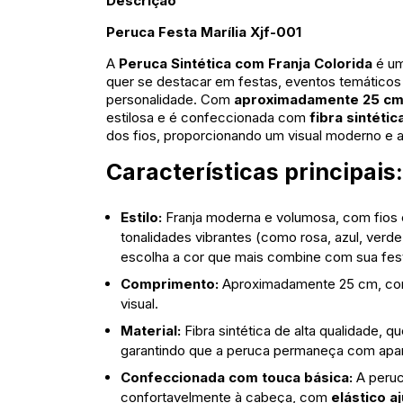
Descrição
Peruca Festa Marília Xjf-001
A
Peruca Sintética com Franja Colorida
é um
quer se destacar em festas, eventos temático
personalidade. Com
aproximadamente 25 cm
estilosa e é confeccionada com
fibra sintétic
dos fios, proporcionando um visual moderno e a
Características principais:
Estilo:
Franja moderna e volumosa, com fios c
tonalidades vibrantes (como rosa, azul, verde
escolha a cor que mais combine com sua fes
Comprimento:
Aproximadamente 25 cm, com 
visual.
Material:
Fibra sintética de alta qualidade,
garantindo que a peruca permaneça com apar
Confeccionada com touca básica:
A peruc
confortavelmente à cabeça, com
elástico a