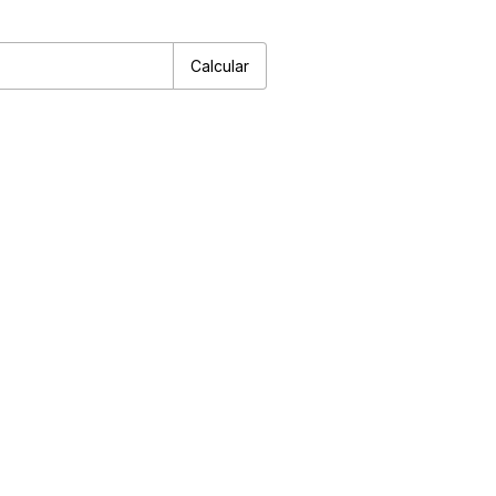
P:
Alterar CEP
Calcular