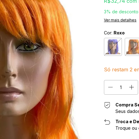
R$32,74
com
3% de desconto
Ver mais detalhes
Cor:
Roxo
Só restam
2
em
Compra S
Seus dados
Troca e De
Troque ou 