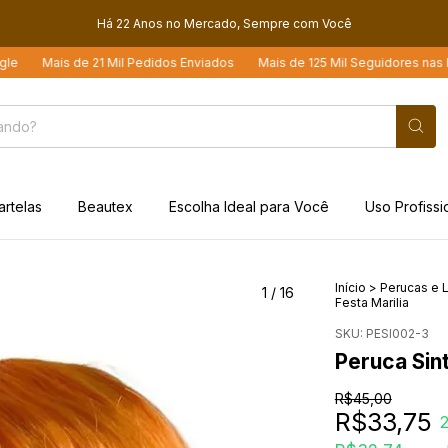
Há 22 Anos no Mercado, Sempre com Você
is de 21 Mil Pedidos Enviados
Mais de 125 Mil Seguidores nas Redes Soc
artelas
Beautex
Escolha Ideal para Você
Uso Profissi
Início
>
Perucas e L
1
/
16
Festa Marilia
SKU:
PESI002-3
Peruca Sint
R$45,00
R$33,75