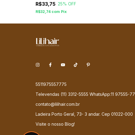
R$33,75
25
% OFF
R$32,74
com
Pix
5511975557775
Televendas (11) 3312-5555 WhatsApp:11 97555-7
contato@lilihair.com.br
Ladeira Porto Geral, 73- 3 andar. Cep 01022-000
Visite o nosso Blog!