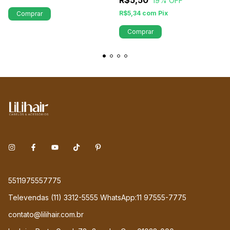
R$5,50
19
% OFF
R$5,34
com
Pix
Comprar
Comprar
5511975557775
Televendas (11) 3312-5555 WhatsApp:11 97555-7775
contato@lilihair.com.br