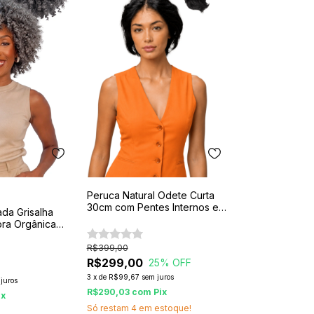
Peruca Natural Odete Curta
30cm com Pentes Internos e
da Grisalha
Regulador
ibra Orgânica
R$399,00
R$299,00
25
% OFF
3
x
de
R$99,67
sem juros
juros
R$290,03
com
Pix
ix
Só restam
4
em estoque!