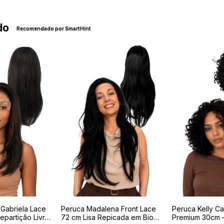
ndo
Recomendado por SmartHint
 Gabriela Lace
Peruca Madalena Front Lace
Peruca Kelly C
epartição Livre
72 cm Lisa Repicada em Bio
Premium 30cm 