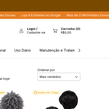
oja 4.6 Estrelas no Google
Mais de 21 Mil Pedidos Enviados
Mais de 
Login
/
Carrinho
(
0
)
Cadastre-se
R$0,00
onal
Uso Diário
Manutenção e Tratamento
Rastreio d
Ordenar por
l hoje!
egar
Acabou de Chegar