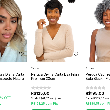
7 cores
3 cores
bra Diana Curta
Peruca Divina Curta Lisa Fibra
Peruca Cachea
Aspecto Natural
Premium 30cm
Bela Black | F
Premium
R$125,00
R$195,00
% OFF
3
x
de
R$41,67
sem juros
3
x
de
R$65,00
sem 
R$121,25
com
Pix
R$189,15
com
P
ix