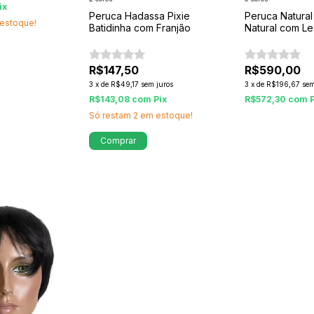
ix
Peruca Hadassa Pixie
Peruca Natural
estoque!
Batidinha com Franjão
Natural com L
Conforto
R$147,50
R$590,00
3
x
de
R$49,17
sem juros
3
x
de
R$196,67
sem
R$143,08
com
Pix
R$572,30
com
Só restam
2
em estoque!
Comprar