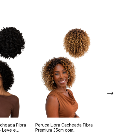
acheada Fibra
Peruca Liora Cacheada Fibra
Peruca Cacheada
– Leve e
Premium 35cm com
Black Power Jo