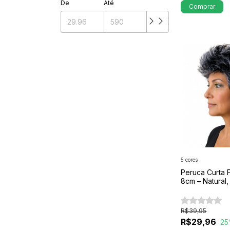
De
Até
Comprar
5 cores
Peruca Curta 
8cm – Natural,
Confortável
R$39,95
R$29,96
25