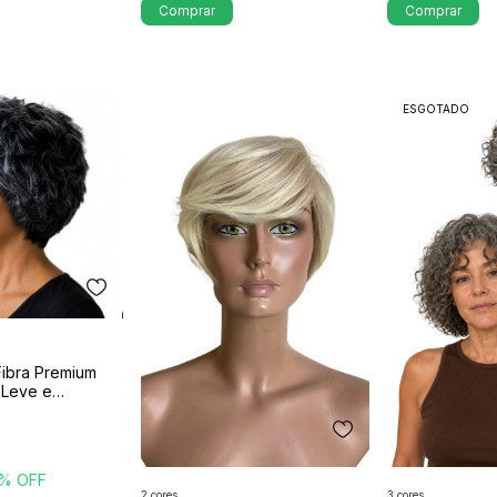
Comprar
Comprar
ESGOTADO
Fibra Premium
 Leve e
% OFF
2 cores
3 cores