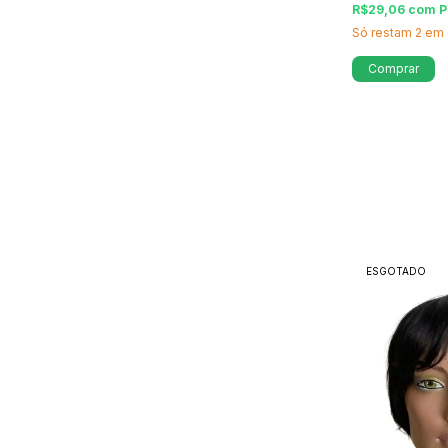
R$29,06
com
P
Só restam
2
em 
Comprar
ESGOTADO