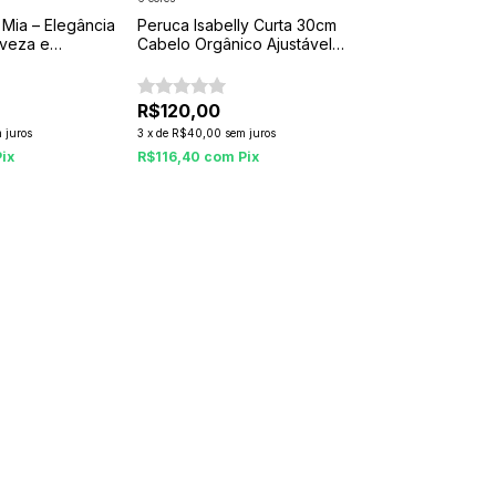
 Mia – Elegância
Peruca Isabelly Curta 30cm
eveza e
Cabelo Orgânico Ajustável
com Pentes e Reguladores
R$120,00
 juros
3
x
de
R$40,00
sem juros
Pix
R$116,40
com
Pix