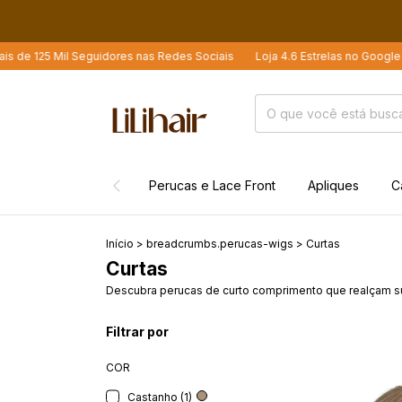
eguidores nas Redes Sociais
Loja 4.6 Estrelas no Google
Mais de 21 
Perucas e Lace Front
Apliques
C
Início
>
breadcrumbs.perucas-wigs
>
Curtas
Curtas
Descubra perucas de curto comprimento que realçam sua b
Filtrar por
COR
Castanho (1)