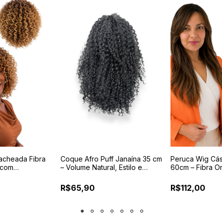
acheada Fibra
Coque Afro Puff Janaína 35 cm
Peruca Wig Cás
 com
– Volume Natural, Estilo e
60cm – Fibra O
Pentes Internos
Praticidade
Premium com Aj
R$65,90
R$112,00