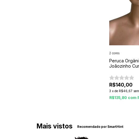
2 cores
Peruca Orgânic
Joãozinho Cur
R$140,00
3
x
de
R$46,67
sem
R$135,80
com
Mais vistos
Recomendado por SmartHint