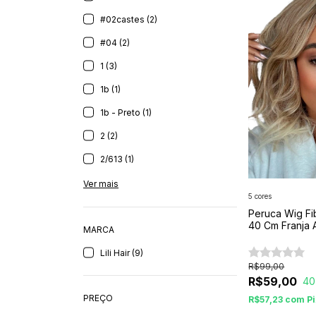
#02castes (2)
#04 (2)
1 (3)
1b (1)
1b - Preto (1)
2 (2)
2/613 (1)
Ver mais
5 cores
Peruca Wig Fi
40 Cm Franja 
MARCA
Lili Hair (9)
R$99,00
R$59,00
40
PREÇO
R$57,23
com
P