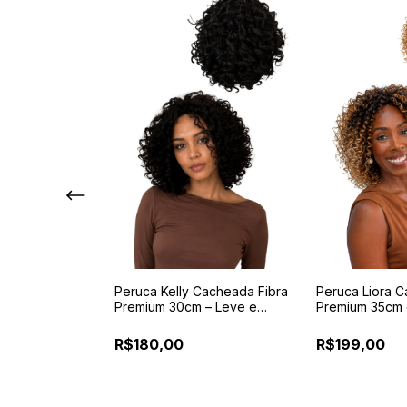
queline 30cm |
Peruca Kelly Cacheada Fibra
Peruca Liora C
a Premium
Premium 30cm – Leve e
Premium 35cm
Confortável
Reguladores e 
R$180,00
R$199,00