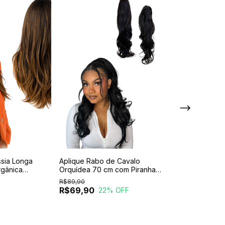
sia Longa
Aplique Rabo de Cavalo
Peruca Carmen 
rgânica
Orquídea 70 cm com Piranha -
60cm Lace Wig 
uste Regulável
Volume Natural
com Reguladore
R$89,90
Internos
R$69,90
R$190,00
22
% OFF