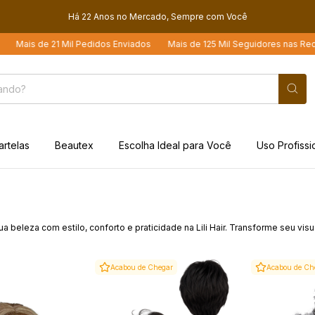
Há 22 Anos no Mercado, Sempre com Você
Mil Pedidos Enviados
Mais de 125 Mil Seguidores nas Redes Sociais
L
artelas
Beautex
Escolha Ideal para Você
Uso Profissi
eleza com estilo, conforto e praticidade na Lili Hair. Transforme seu visua
Acabou de Chegar
Acabou de Ch