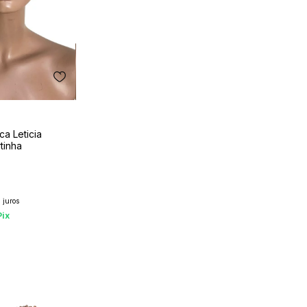
a Leticia
tinha
 juros
Pix