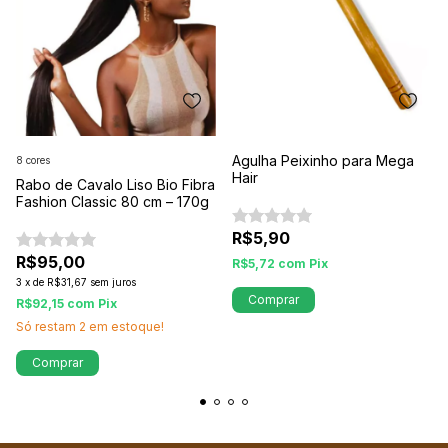
Agulha Peixinho para Mega
8 cores
Hair
Rabo de Cavalo Liso Bio Fibra
Fashion Classic 80 cm – 170g
R$5,90
R$95,00
R$5,72
com
Pix
3
x
de
R$31,67
sem juros
Comprar
R$92,15
com
Pix
Só restam
2
em estoque!
Comprar