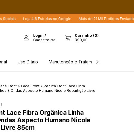
Loja 4.6 Estrelas no Google
Mais de 21 Mil Pedidos Enviados
Mais 
Login
/
Carrinho
(
0
)
Cadastre-se
R$0,00
onal
Uso Diário
Manutenção e Tratamento
Rastreio d
ace Front
>
Lace Front
>
Peruca Front Lace Fibra
chos E Ondas Aspecto Humano Nicole Repartição Livre
1
nt Lace Fibra Orgânica Linha
Ondas Aspecto Humano Nicole
 Livre 85cm