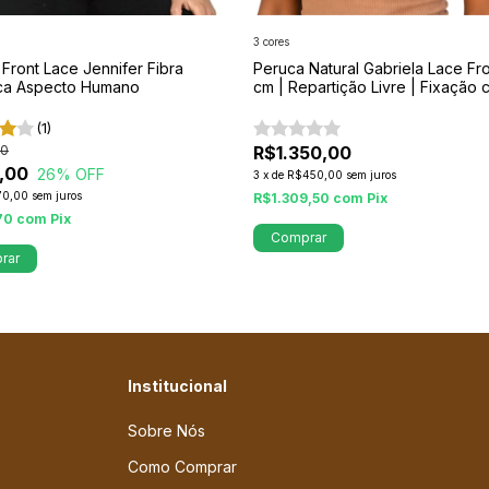
3 cores
Front Lace Jennifer Fibra
Peruca Natural Gabriela Lace Fr
ca Aspecto Humano
cm | Repartição Livre | Fixação
Silicone
(1)
00
R$1.350,00
,00
26
% OFF
3
x
de
R$450,00
sem juros
70,00
sem juros
R$1.309,50
com
Pix
70
com
Pix
Comprar
rar
Institucional
Sobre Nós
Como Comprar