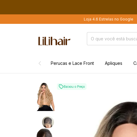
Loja 4.6 Estrelas no Google
Mais de 
Perucas e Lace Front
Apliques
C
Baixou o Preço