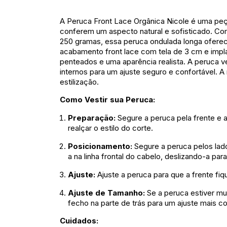
A Peruca Front Lace Orgânica Nicole é uma peç
conferem um aspecto natural e sofisticado. 
250 gramas, essa peruca ondulada longa oferece
acabamento front lace com tela de 3 cm e impla
penteados e uma aparência realista. A peruca v
internos para um ajuste seguro e confortável. A r
estilização.
Como Vestir sua Peruca:
Preparação:
Segure a peruca pela frente e 
realçar o estilo do corte.
Posicionamento:
Segure a peruca pelos lado
a na linha frontal do cabelo, deslizando-a para
Ajuste:
Ajuste a peruca para que a frente fiqu
Ajuste de Tamanho:
Se a peruca estiver mui
fecho na parte de trás para um ajuste mais co
Cuidados: