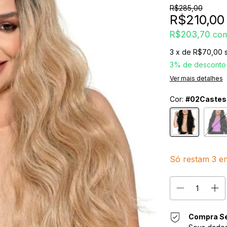
R$285,00
R$210,00
R$203,70
co
3
x de
R$70,00
3% de desconto
Ver mais detalhes
Cor:
#02Castes
Só restam
3
em
Compra S