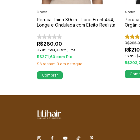
ace 85cm –
3 cores
4 cores
Aparência
Peruca Tainá 80cm – Lace Front 4x4,
Peruca 
Longa e Ondulada com Efeito Realista
Orgâni
R$280,00
R$285,
R$210
3
x
de
R$93,33
sem juros
3
x
de
R$
R$271,60
com
Pix
R$203,
Só restam
3
em estoque!
Comp
Comprar