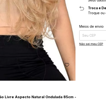
Seus dados
Troca e De
Troque ou 
Entregas para o CE
Meios de envio
Não sei meu CEP
ção Livre Aspecto Natural Ondulada 85cm -