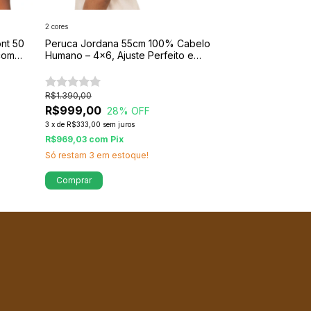
2 cores
4 cores
ont 50
Peruca Jordana 55cm 100% Cabelo
Peruca Lace Fr
 com
Humano – 4x6, Ajuste Perfeito e
Repartição Liv
Fixação Segura
Cachos e Ond
(1)
R$1.390,00
R$285,00
R$999,00
R$210,00
28
% OFF
26
3
x
de
R$333,00
sem juros
3
x
de
R$70,00
sem 
R$969,03
com
Pix
R$203,70
com
P
Só restam
3
em estoque!
Só restam
3
em e
Comprar
Comprar