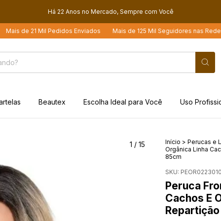
Há 22 Anos no Mercado, Sempre com Você
21 Mil Pedidos Enviados
Mais de 125 Mil Seguidores nas Redes Sociais
artelas
Beautex
Escolha Ideal para Você
Uso Profissi
Início
>
Perucas e L
1
/
15
Orgânica Linha Ca
85cm
SKU:
PEOR0223010
Peruca Fro
Cachos E 
Repartição