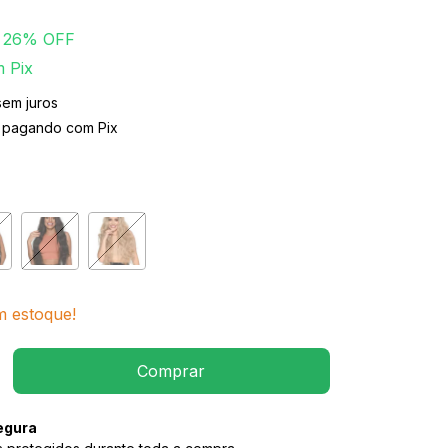
26
% OFF
m
Pix
sem juros
pagando com Pix
 estoque!
egura