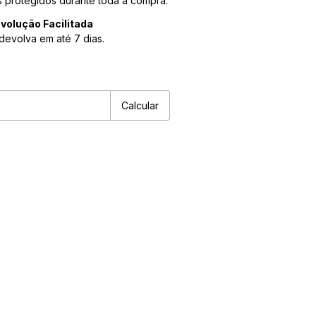
 protegidos durante toda a compra.
volução Facilitada
devolva em até 7 dias.
P:
Alterar CEP
Calcular