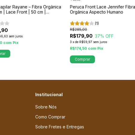
pilar Rayane – Fibra Orgânica
Peruca Front Lace Jennifer Fibr
 | Lace Front | 50 cm |
Orgânica Aspecto Humano
nto Ultrarrealista
(1)
,90
R$285,00
R$179,90
37
% OFF
46,63
sem juros
3
x
de
R$59,97
sem juros
70
com
Pix
R$174,50
com
Pix
rar
Comprar
Institucional
Sobre Nós
Como Comprar
Sobre Fretes e Entregas