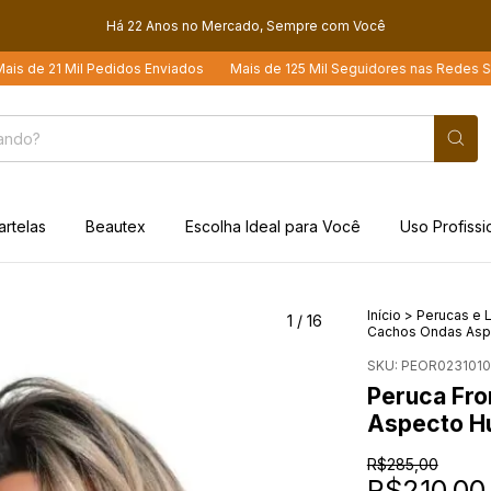
Há 22 Anos no Mercado, Sempre com Você
l Pedidos Enviados
Mais de 125 Mil Seguidores nas Redes Sociais
Lo
artelas
Beautex
Escolha Ideal para Você
Uso Profissi
Início
>
Perucas e L
1
/
16
Cachos Ondas Aspe
SKU:
PEOR0231010
Peruca Fro
Aspecto Hu
R$285,00
R$210,00