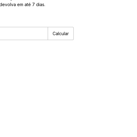
devolva em até 7 dias.
P:
Alterar CEP
Calcular