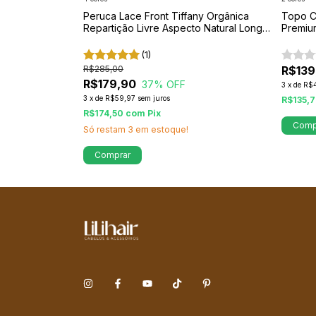
dra 75cm –
Peruca Lace Front Tiffany Orgânica
Topo Ca
 e Movimento
Repartição Livre Aspecto Natural Longa
Premium
Cachos e Ondas
Acabame
(1)
R$285,00
R$139
R$179,90
37
% OFF
3
x
de
R$
3
x
de
R$59,97
sem juros
R$135,
R$174,50
com
Pix
Comp
Só restam
3
em estoque!
Comprar