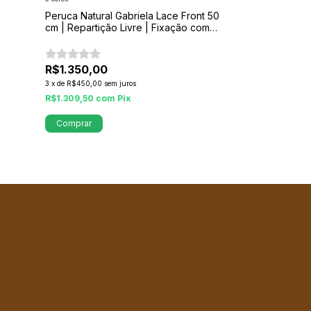
a
Peruca Natural Gabriela Lace Front 50
Peruca Jordan
cm | Repartição Livre | Fixação com
Humano – 4x6, 
Silicone
Fixação Segur
R$1.350,00
R$1.390,00
R$999,00
2
3
x
de
R$450,00
sem juros
3
x
de
R$333,00
sem
R$1.309,50
com
Pix
R$969,03
com
P
Comprar
Só restam
3
em e
Comprar