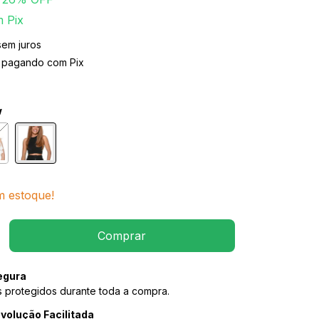
m
Pix
sem juros
pagando com Pix
w
 estoque!
egura
 protegidos durante toda a compra.
volução Facilitada