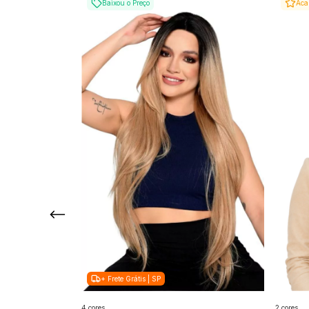
Baixou o Preço
Aca
+ Frete Grátis | SP
4 cores
2 cores