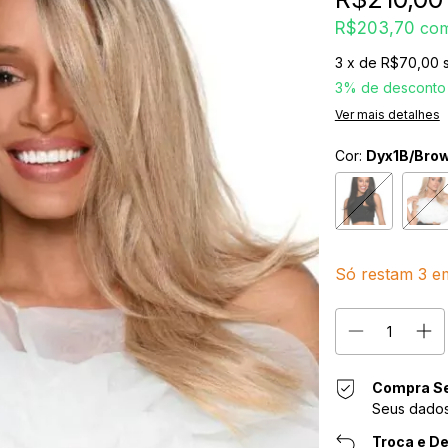
R$203,70
co
3
x de
R$70,00
3% de desconto
Ver mais detalhes
Cor:
Dyx1B/Bro
Só restam
3
em
Compra S
Seus dados
Troca e De