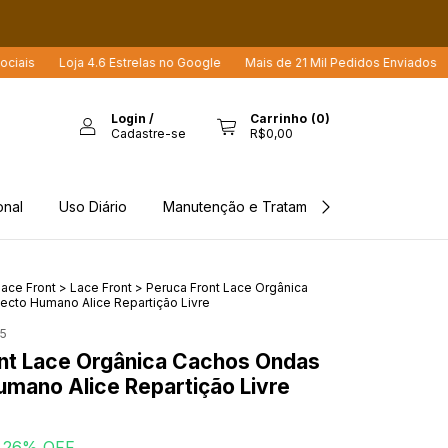
ja 4.6 Estrelas no Google
Mais de 21 Mil Pedidos Enviados
Mais de 12
Login
/
Carrinho
(
0
)
Cadastre-se
R$0,00
onal
Uso Diário
Manutenção e Tratamento
Rastreio d
ace Front
>
Lace Front
>
Peruca Front Lace Orgânica
cto Humano Alice Repartição Livre
5
nt Lace Orgânica Cachos Ondas
mano Alice Repartição Livre
26
% OFF