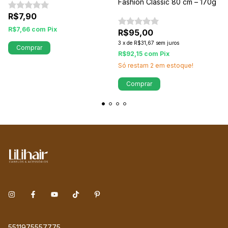
Fashion Classic 80 cm – 170g
R$7,90
R$7,66
com
Pix
R$95,00
3
x
de
R$31,67
sem juros
Comprar
R$92,15
com
Pix
Só restam
2
em estoque!
Comprar
5511975557775