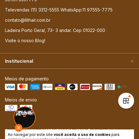
Televendas (11) 3312-5555 WhatsApp:11 97555-7775
contato@lilihair.com.br
Ladeira Porto Geral, 73- 3 andar. Cep 01022-000
Visite o nosso Blog!
Institucional
Meios de pagamento
Meios de envio
Copyright Lili Hair - 06957417000123 - 2026. Todos os direitos
Ao navegar por este site
você aceita o uso de cookies
para
reservados.